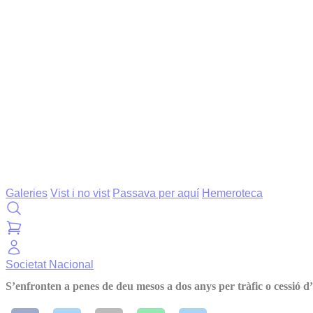
Galeries
Vist i no vist
Passava per aquí
Hemeroteca
Societat
Nacional
S’enfronten a penes de deu mesos a dos anys per tràfic o cessió d