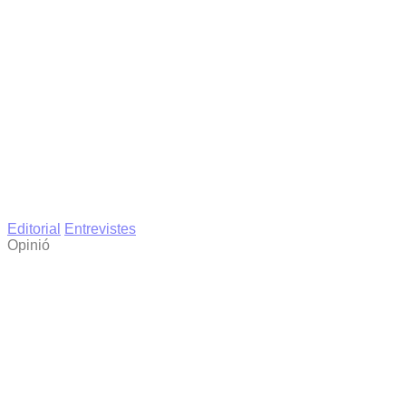
Editorial
Entrevistes
Opinió