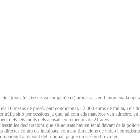
s cinc joves (el sisè no va comparèixer) processats en l’anomenada operaci
e els 10 mesos de presó, part condicional, i 2.000 euros de multa, i els 
 tràfic sinó per cessions ja que, tal com ells mateixos van admetre, en
ent dels fets molts dels acusats eren menors de 21 anys.
lessin les declaracions que els acusats havien fet al davant de la policia,
es directes contra els inculpats, com ara filmacions de vídeo i enregistra
comparegut al davant del tribunal, ja que un sisè no ho va fer.