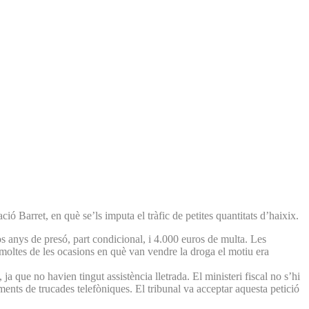
ó Barret, en què se’ls imputa el tràfic de petites quantitats d’haixix.
dos anys de presó, part condicional, i 4.000 euros de multa. Les
 moltes de les ocasions en què van vendre la droga el motiu era
 ja que no havien tingut assistència lletrada. El ministeri fiscal no s’hi
ments de trucades telefòniques. El tribunal va acceptar aquesta petició