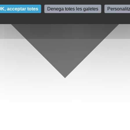
K, acceptar totes
Denega totes les galetes
Personalit