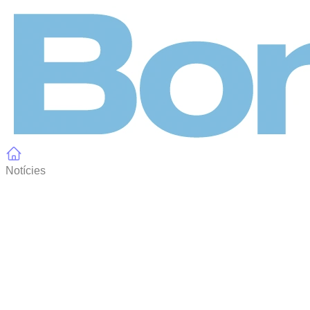
Panell de gestió de galetes
Notícies