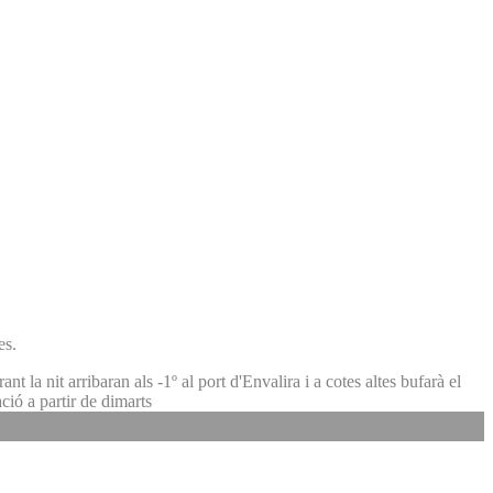
es.
la nit arribaran als -1º al port d'Envalira i a cotes altes bufarà el
ció a partir de dimarts