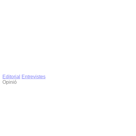
Editorial
Entrevistes
Opinió