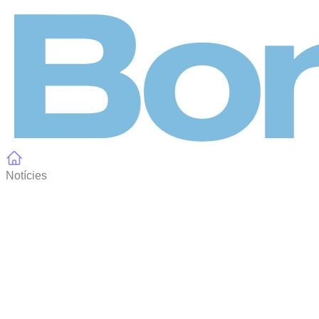
Panell de gestió de galetes
Notícies