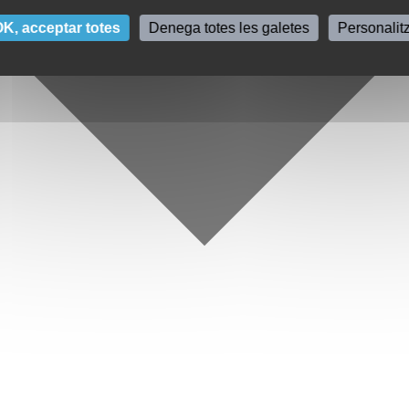
K, acceptar totes
Denega totes les galetes
Personalit