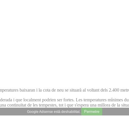
mperatures baixaran i la cota de neu se situarà al voltant dels 2.400 metr
erada i que localment podrien ser fortes. Les temperatures mínimes durant 
ontinuïtat de les tempestes, tot i que s'espera una millora de la situa
Permetre
Google Adsense està deshabilitat.