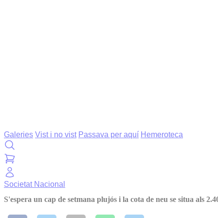
Galeries
Vist i no vist
Passava per aquí
Hemeroteca
Societat
Nacional
S'espera un cap de setmana plujós i la cota de neu se situa als 2.