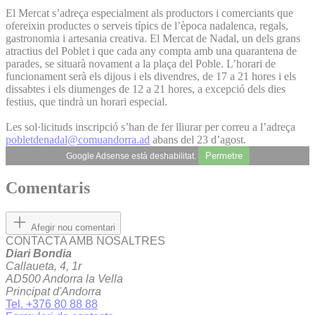
El Mercat s’adreça especialment als productors i comerciants que
ofereixin productes o serveis típics de l’època nadalenca, regals,
gastronomia i artesania creativa. El Mercat de Nadal, un dels grans
atractius del Poblet i que cada any compta amb una quarantena de
parades, se situarà novament a la plaça del Poble. L’horari de
funcionament serà els dijous i els divendres, de 17 a 21 hores i els
dissabtes i els diumenges de 12 a 21 hores, a excepció dels dies
festius, que tindrà un horari especial.
Les sol·licituds inscripció s’han de fer lliurar per correu a l’adreça
pobletdenadal@comuandorra.ad
abans del 23 d’agost.
Permetre
Google Adsense està deshabilitat.
Comentaris
Afegir nou comentari
CONTACTA AMB NOSALTRES
Diari Bondia
Callaueta, 4, 1r
AD500 Andorra la Vella
Principat d'Andorra
Tel. +376 80 88 88