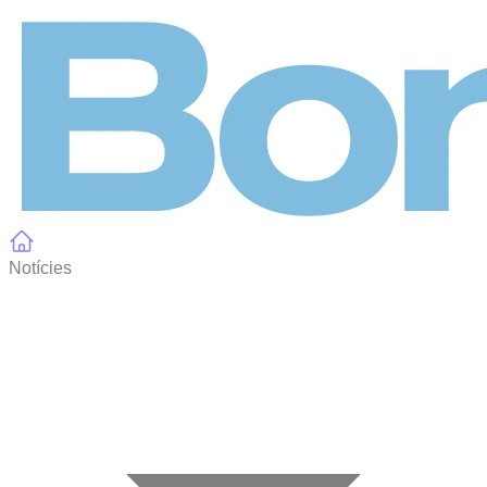
Panell de gestió de galetes
Notícies