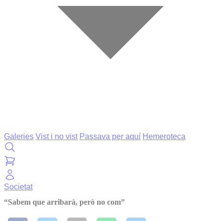
Galeries
Vist i no vist
Passava per aquí
Hemeroteca
Societat
“Sabem que arribarà, però no com”