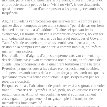
moment, però, van comentar des de Pyrénées, el gel antibacterià és
el producte estrella pel que fa al “vist i no vist”, ja que desapareix
quasi al moment i l’han d’anar reposant a les prestatgeries amb més
freqüència.
Alguns ciutadans van reconèixer que estaven fent la compra per a
quinze dies en comptes de per a una setmana “per si de cas ens hem
de quedar tancats a casa”, adduïen. D’altres el que van fer és
avançar-se, i si normalment van a comprar els divendres, ho van fer
ahir, coincidint amb les mesures que havia fet públiques el Govern.
També s’ha de reconèixer que altres semblaven aliens a aquest
desfici de la compra i van anar a fer la compra habitual, “ni més ni
menys”, van explicar.
Els treballadors d’alguns d’aquests supermercats van comentar que
des de dilluns passat van començar a notar una major afluència de
clients. Una concurrència de la qual n’era testimoni ahir a la tarda
Pyrénées, ja que les cues a les caixes eren especialment notables,
amb persones amb carros de la compra força plens i amb uns quants
que també feien cua sense conductors, ja que s’esperaven per ser
repartits a domicili.
En qualsevol cas, l’abastiment de productes està assegurat, van voler
tranquil·litzar des de Pyrénées. Això, però, no vol dir que les coses
puguin canviar. Amb tot van confirmar que el subministrament
estava garantit, ja que tenen el magatzem ple i el transport de
mercaderies funcionava bé.