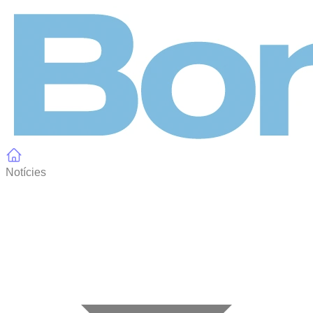
Panell de gestió de galetes
Notícies