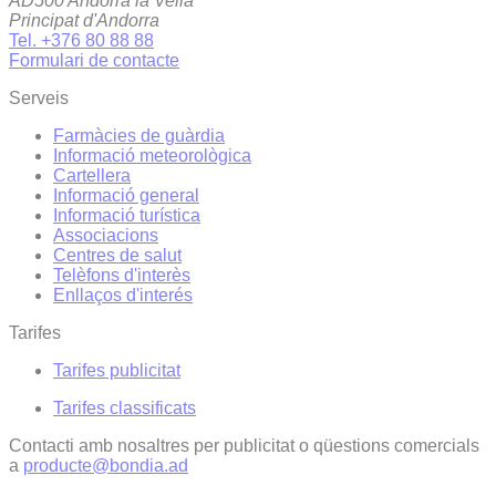
AD500 Andorra la Vella
Principat d'Andorra
Tel. +376 80 88 88
Formulari de contacte
Serveis
Farmàcies de guàrdia
Informació meteorològica
Cartellera
Informació general
Informació turística
Associacions
Centres de salut
Telèfons d'interès
Enllaços d'interés
Tarifes
Tarifes publicitat
Tarifes classificats
Contacti amb nosaltres per publicitat o qüestions comercials
a
producte@bondia.ad