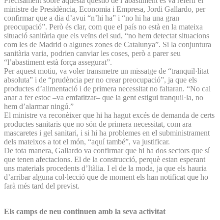
Precisament sobre aquesta qüestió de l’abastiment es va referir el
ministre de Presidència, Economia i Empresa, Jordi Gallardo, per
confirmar que a dia d’avui “n’hi ha” i “no hi ha una gran
preocupació”. Però és clar, com que el país no està en la mateixa
situació sanitària que els veïns del sud, “no hem detectat situacions
com les de Madrid o algunes zones de Catalunya”. Si la conjuntura
sanitària varia, podrien canviar les coses, però a parer seu
“l’abastiment està força assegurat”.
Per aquest motiu, va voler transmetre un missatge de “tranquil·litat
absoluta” i de “prudència per no crear preocupació”, ja que els
productes d’alimentació i de primera necessitat no faltaran. “No cal
anar a fer estoc –va emfatitzar– que la gent estigui tranquil·la, no
hem d’alarmar ningú.”
El ministre va reconèixer que hi ha hagut excés de demanda de certs
productes sanitaris que no són de primera necessitat, com ara
mascaretes i gel sanitari, i si hi ha problemes en el subministrament
dels mateixos a tot el món, “aquí també”, va justificar.
De tota manera, Gallardo va confirmar que hi ha dos sectors que sí
que tenen afectacions. El de la construcció, perquè estan esperant
uns materials procedents d’Itàlia. I el de la moda, ja que els hauria
d’arribar alguna col·lecció que de moment els han notificat que ho
farà més tard del previst.
Els camps de neu continuen amb la seva activitat