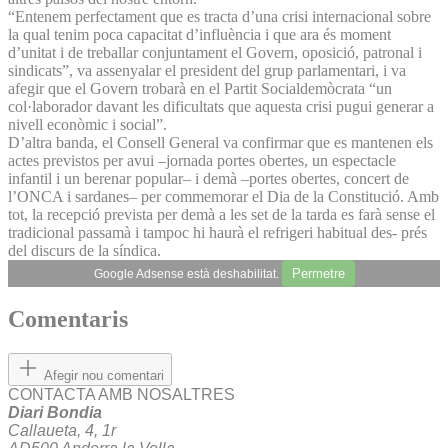
“Entenem perfectament que es tracta d’una crisi internacional sobre
la qual tenim poca capacitat d’influència i que ara és moment
d’unitat i de treballar conjuntament el Govern, oposició, patronal i
sindicats”, va assenyalar el president del grup parlamentari, i va
afegir que el Govern trobarà en el Partit Socialdemòcrata “un
col·laborador davant les dificultats que aquesta crisi pugui generar a
nivell econòmic i social”.
D’altra banda, el Consell General va confirmar que es mantenen els
actes previstos per avui –jornada portes obertes, un espectacle
infantil i un berenar popular– i demà –portes obertes, concert de
l’ONCA i sardanes– per commemorar el Dia de la Constitució. Amb
tot, la recepció prevista per demà a les set de la tarda es farà sense el
tradicional passamà i tampoc hi haurà el refrigeri habitual des- prés
del discurs de la síndica.
Permetre
Google Adsense està deshabilitat.
Comentaris
Afegir nou comentari
CONTACTA AMB NOSALTRES
Diari Bondia
Callaueta, 4, 1r