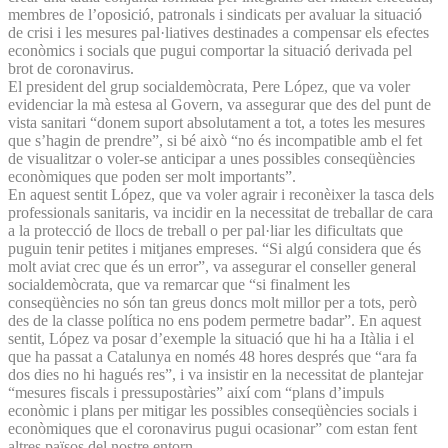
membres de l’oposició, patronals i sindicats per avaluar la situació
de crisi i les mesures pal·liatives destinades a compensar els efectes
econòmics i socials que pugui comportar la situació derivada pel
brot de coronavirus.
El president del grup socialdemòcrata, Pere López, que va voler
evidenciar la mà estesa al Govern, va assegurar que des del punt de
vista sanitari “donem suport absolutament a tot, a totes les mesures
que s’hagin de prendre”, si bé això “no és incompatible amb el fet
de visualitzar o voler-se anticipar a unes possibles conseqüències
econòmiques que poden ser molt importants”.
En aquest sentit López, que va voler agrair i reconèixer la tasca dels
professionals sanitaris, va incidir en la necessitat de treballar de cara
a la protecció de llocs de treball o per pal·liar les dificultats que
puguin tenir petites i mitjanes empreses. “Si algú considera que és
molt aviat crec que és un error”, va assegurar el conseller general
socialdemòcrata, que va remarcar que “si finalment les
conseqüències no són tan greus doncs molt millor per a tots, però
des de la classe política no ens podem permetre badar”. En aquest
sentit, López va posar d’exemple la situació que hi ha a Itàlia i el
que ha passat a Catalunya en només 48 hores després que “ara fa
dos dies no hi hagués res”, i va insistir en la necessitat de plantejar
“mesures fiscals i pressupostàries” així com “plans d’impuls
econòmic i plans per mitigar les possibles conseqüències socials i
econòmiques que el coronavirus pugui ocasionar” com estan fent
altres països del nostre entorn.