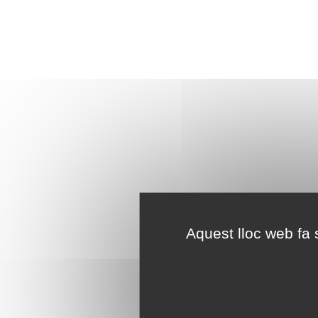
Aquest lloc web fa s