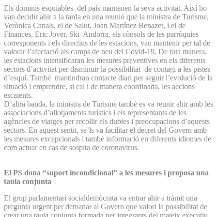
Els dominis esquiables del país mantenen la seva activitat. Així ho
van decidir ahir a la tarda en una reunió que la ministra de Turisme,
Verònica Canals, el de Salut, Joan Martínez Benazet, i el de
Finances, Eric Jover, Ski Andorra, els cònsols de les parròquies
corresponents i els directius de les estacions, van mantenir per tal de
valorar l’afectació als camps de neu del Covid-19. De tota manera,
les estacions intensificaran les mesures preventives en els diferents
sectors d’activitat per disminuir la possibilitat de contagi a les pistes
d’esquí. També mantindran contacte diari per seguir l’evolució de la
situació i emprendre, si cal i de manera coordinada, les accions
escaients.
D’altra banda, la ministra de Turisme també es va reunir ahir amb les
associacions d’allotjaments turístics i els representants de les
agències de viatges per recollir els dubtes i preocupacions d’aquests
sectors. En aquest sentit, se’ls va facilitar el decret del Govern amb
les mesures excepcionals i també informació en diferents idiomes de
com actuar en cas de sospita de coronavirus.
El PS dona “suport incondicional” a les mesures i proposa una
taula conjunta
El grup parlamentari socialdemòcrata va entrar ahir a tràmit una
pregunta urgent per demanar al Govern que valori la possibilitat de
crear una taula conjunta formada per integrants del mateix executiu,