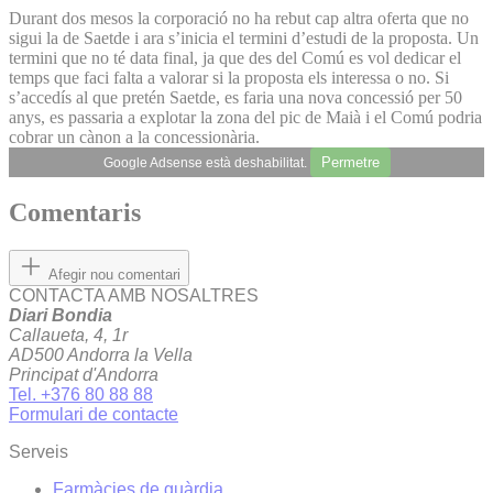
Durant dos mesos la corporació no ha rebut cap altra oferta que no
sigui la de Saetde i ara s’inicia el termini d’estudi de la proposta. Un
termini que no té data final, ja que des del Comú es vol dedicar el
temps que faci falta a valorar si la proposta els interessa o no. Si
s’accedís al que pretén Saetde, es faria una nova concessió per 50
anys, es passaria a explotar la zona del pic de Maià i el Comú podria
cobrar un cànon a la concessionària.
Permetre
Google Adsense està deshabilitat.
Comentaris
Afegir nou comentari
CONTACTA AMB NOSALTRES
Diari Bondia
Callaueta, 4, 1r
AD500 Andorra la Vella
Principat d'Andorra
Tel. +376 80 88 88
Formulari de contacte
Serveis
Farmàcies de guàrdia