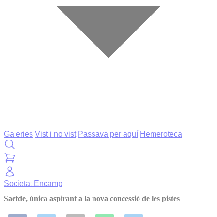
Galeries
Vist i no vist
Passava per aquí
Hemeroteca
Societat
Encamp
Saetde, única aspirant a la nova concessió de les pistes