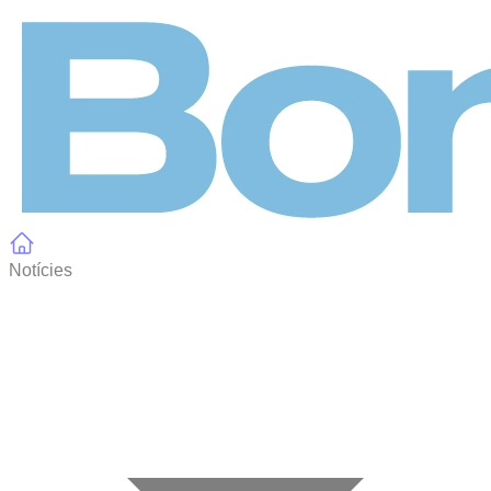
Panell de gestió de galetes
Notícies