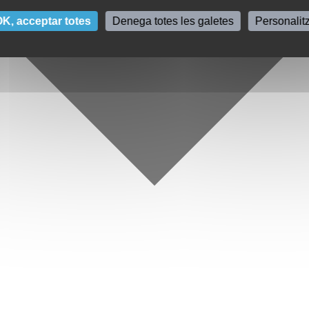
K, acceptar totes
Denega totes les galetes
Personalit