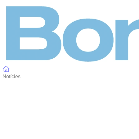
Panell de gestió de galetes
Notícies