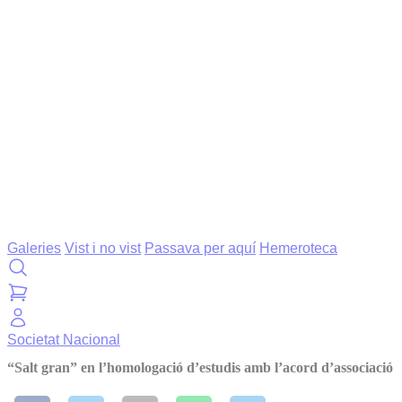
Galeries
Vist i no vist
Passava per aquí
Hemeroteca
Societat
Nacional
“Salt gran” en l’homologació d’estudis amb l’acord d’associació