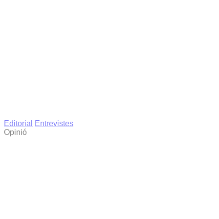
Editorial
Entrevistes
Opinió