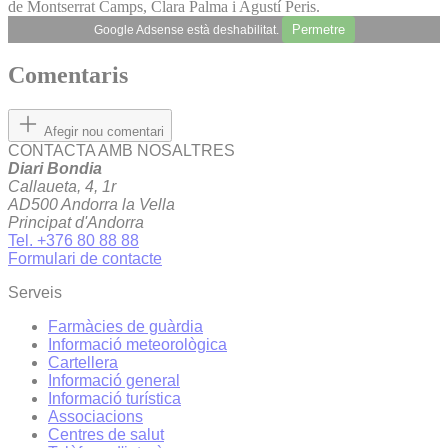
de Montserrat Camps, Clara Palma i Agustí Peris.
Permetre
Google Adsense està deshabilitat.
Comentaris
Afegir nou comentari
CONTACTA AMB NOSALTRES
Diari Bondia
Callaueta, 4, 1r
AD500 Andorra la Vella
Principat d'Andorra
Tel. +376 80 88 88
Formulari de contacte
Serveis
Farmàcies de guàrdia
Informació meteorològica
Cartellera
Informació general
Informació turística
Associacions
Centres de salut