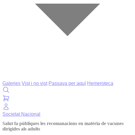
Galeries
Vist i no vist
Passava per aquí
Hemeroteca
Societat
Nacional
Salut fa públiques les recomanacions en matèria de vacunes
dirigides als adults