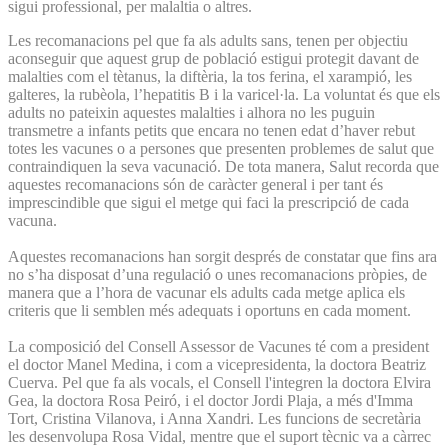
sigui professional, per malaltia o altres.
Les recomanacions pel que fa als adults sans, tenen per objectiu
aconseguir que aquest grup de població estigui protegit davant de
malalties com el tètanus, la diftèria, la tos ferina, el xarampió, les
galteres, la rubèola, l’hepatitis B i la varicel·la. La voluntat és que els
adults no pateixin aquestes malalties i alhora no les puguin
transmetre a infants petits que encara no tenen edat d’haver rebut
totes les vacunes o a persones que presenten problemes de salut que
contraindiquen la seva vacunació. De tota manera, Salut recorda que
aquestes recomanacions són de caràcter general i per tant és
imprescindible que sigui el metge qui faci la prescripció de cada
vacuna.
Aquestes recomanacions han sorgit després de constatar que fins ara
no s’ha disposat d’una regulació o unes recomanacions pròpies, de
manera que a l’hora de vacunar els adults cada metge aplica els
criteris que li semblen més adequats i oportuns en cada moment.
La composició del Consell Assessor de Vacunes té com a president
el doctor Manel Medina, i com a vicepresidenta, la doctora Beatriz
Cuerva. Pel que fa als vocals, el Consell l'integren la doctora Elvira
Gea, la doctora Rosa Peiró, i el doctor Jordi Plaja, a més d'Imma
Tort, Cristina Vilanova, i Anna Xandri. Les funcions de secretària
les desenvolupa Rosa Vidal, mentre que el suport tècnic va a càrrec