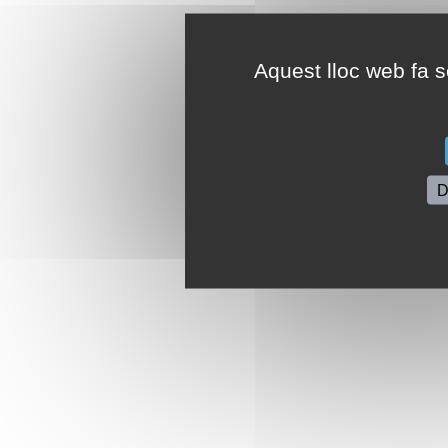
Aquest lloc web fa se
D