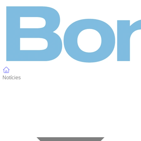
Panell de gestió de galetes
Notícies