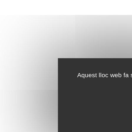
Aquest lloc web fa s