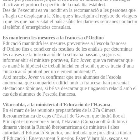
d’activar el protocol específic de la malaltia establert.
Des de l’executiu es va incidir en la recomanació a les persones que
s’hagin de desplaçar a la Xina que s’inscriguin al registre de viatgers
i que les que han visitat el país asiàtic les darreres setmanes contactin
al telèfon d’emergències consulars.
Es mantenen les mesures a la francesa d’Ordino
Educació mantindrà les mesures preventives a l’escola francesa
d’Ordino fins a conèixer els resultats de les anàlisis per determinar
les causes de la intoxicació de la setmana passada, segons va
informar ahir el ministre portaveu, Eric Jover, que va remarcar que
es manté la hipòtesi de treball inicial en el sentit que es tracta d’una
“intoxicació puntual per un element ambiental”.
Així mateix, Jover va confirmar que tres alumnes de l’escola
andorrana, que comparteix edifici amb la francesa, han presentat
afectacions tòpiques, si bé va descartar que tinguessin relació amb el
cas dels alumnes de l’escola francesa.
Vilarrubla, a la ministerial d’Educació de l’Havana
En el marc de les reunions preparatòries de la 27a Cimera
Iberoamericanca de caps d’Estat i de Govern que tindrà lloc al
Principat el novembre vinent, l’Havana (Cuba) acollirà dilluns i
dimarts vinent la Reunió iberoamericana de ministres i altes
autoritats d’Educació Superior, una trobada que presidirà la titular
d’Educació i Ensenyament Superior, Ester Vilarrubla, segons va