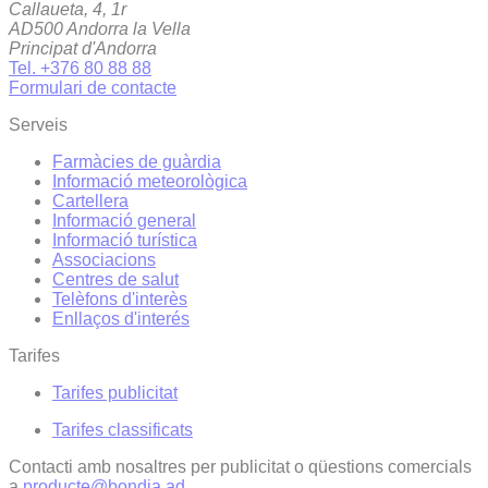
Callaueta, 4, 1r
AD500 Andorra la Vella
Principat d'Andorra
Tel. +376 80 88 88
Formulari de contacte
Serveis
Farmàcies de guàrdia
Informació meteorològica
Cartellera
Informació general
Informació turística
Associacions
Centres de salut
Telèfons d'interès
Enllaços d'interés
Tarifes
Tarifes publicitat
Tarifes classificats
Contacti amb nosaltres per publicitat o qüestions comercials
a
producte@bondia.ad