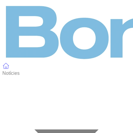
Panell de gestió de galetes
Notícies