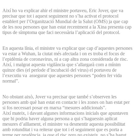
Així ho va explicar ahir el ministre portaveu, Eric Jover, que va
precisar que tot i aquest seguiment no s’ha activat el protocol
establert per l’Organització Mundial de la Salut (OMS) ja que cap
de les nou persones que han estat recentment a la Xina presenta cap
tipus de símptoma que faci necessària l’aplicació del protocol.
En aquesta línia, el ministre va explicar que cap d’aquestes persones
va estar a Wuhan, la ciutat més afectada i on es troba el focus de
l’epidèmia de coronavirus, ni a cap altra zona considerada de risc.
Així, i malgrat aquesta vigilància que s’allargarà com a mínim
quinze dies (el període d’incubació del virus) el portaveu de
l’executiu va assegurar que aquestes persones “poden fer vida
normal”.
No obstant això, Jover va precisar que també s’observen les
persones amb què han estat en contacte i les zones on han estat per
si fos necessari posar en marxa “mesures addicionals”.
Així mateix, i davant algunes informacions inicials que apuntaven
que hi podria haver alguna persona a qui s’haguessin aplicat
mesures d’aïllament, el ministre va desmentir aquesta possibilitat
amb rotunditat i va reiterar que tot i el seguiment que es porta a
terme per prudència, ja que el risc zero no existeix, no s’ha hagut