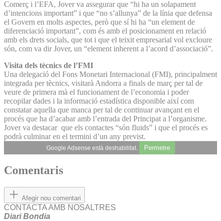
Comerç i l’EFA, Jover va assegurar que “hi ha un solapament
d’intencions important” i que “no s’allunya” de la línia que defensa
el Govern en molts aspectes, però que sí hi ha “un element de
diferenciació important”, com és amb el posicionament en relació
amb els drets socials, que tot i que el teixit empresarial vol excloure
són, com va dir Jover, un “element inherent a l’acord d’associació”.
Visita dels tècnics de l’FMI
Una delegació del Fons Monetari Internacional (FMI), principalment
integrada per tècnics, visitarà Andorra a finals de març per tal de
veure de primera mà el funcionament de l’economia i poder
recopilar dades i la informació estadística disponible així com
constatar aquella que manca per tal de continuar avançant en el
procés que ha d’acabar amb l’entrada del Principat a l’organisme.
Jover va destacar que els contactes “són fluids” i que el procés es
podrà culminar en el termini d’un any previst.
Permetre
Google Adsense està deshabilitat.
Comentaris
Afegir nou comentari
CONTACTA AMB NOSALTRES
Diari Bondia