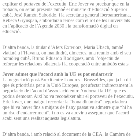
explicar el portaveu de l’executiu. Eric Jover va precisar que en la
trobada, on seran presents també el ministre d’Educació Superior
cubà, José Ramón Saborido, i la secretària general iberoamericana,
Rebeca Grynspan, s’abordaran temes com el rol de les universitats
en l’aplicació de l’Agenda 2030 i la transformació digital en
educació.
D’altra banda, la titular d’Afers Exteriors, Maria Ubach, també
viatjarà a l’Havana, on mantindrà, dimecres, una reunió amb el seu
homòleg cubà, Bruno Eduardo Rodríguez, amb l’objectiu de
reforçar les relacions bilaterals i la cooperació entre ambdós estats.
Jover admet que l’acord amb la UE es pot endarrerir
La negociació post-Brexit entre Londres i Brussel·les, que ja ha dit
que és prioritària per a la Unió Europea, pot afectar indirectament la
negociació de l’acord d’associació entre Andorra i la UE, que es
podria demorar. Així ho va reconèixer ahir el portaveu de l’executiu,
Eric Jover, que malgrat recordar la “bona dinàmica” negociadora
que hi va haver fins a mitjans de l’any passat va admetre que “hi ha
un risc d’endarreriment”, i no es va atrevir a assegurar que l’acord
acabi sent una realitat aquesta legislatura.
D’altra banda, i amb relació al document de la CEA, la Cambra de