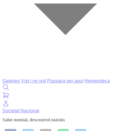
Galeries
Vist i no vist
Passava per aquí
Hemeroteca
Societat
Nacional
Salut mental, descontrol màxim