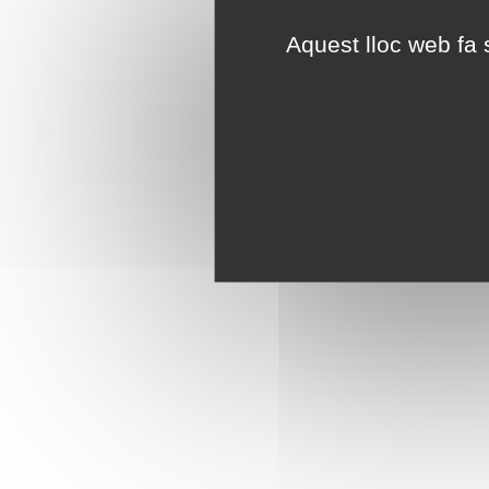
Aquest lloc web fa s