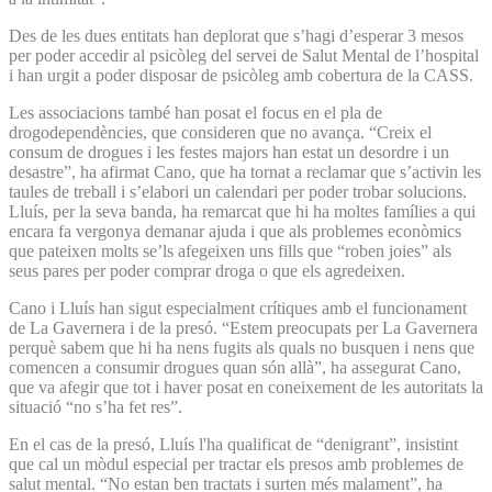
Des de les dues entitats han deplorat que s’hagi d’esperar 3 mesos
per poder accedir al psicòleg del servei de Salut Mental de l’hospital
i han urgit a poder disposar de psicòleg amb cobertura de la CASS.
Les associacions també han posat el focus en el pla de
drogodependències, que consideren que no avança. “Creix el
consum de drogues i les festes majors han estat un desordre i un
desastre”, ha afirmat Cano, que ha tornat a reclamar que s’activin les
taules de treball i s’elabori un calendari per poder trobar solucions.
Lluís, per la seva banda, ha remarcat que hi ha moltes famílies a qui
encara fa vergonya demanar ajuda i que als problemes econòmics
que pateixen molts se’ls afegeixen uns fills que “roben joies” als
seus pares per poder comprar droga o que els agredeixen.
Cano i Lluís han sigut especialment crítiques amb el funcionament
de La Gavernera i de la presó. “Estem preocupats per La Gavernera
perquè sabem que hi ha nens fugits als quals no busquen i nens que
comencen a consumir drogues quan són allà”, ha assegurat Cano,
que va afegir que tot i haver posat en coneixement de les autoritats la
situació “no s’ha fet res”.
En el cas de la presó, Lluís l'ha qualificat de “denigrant”, insistint
que cal un mòdul especial per tractar els presos amb problemes de
salut mental. “No estan ben tractats i surten més malament”, ha