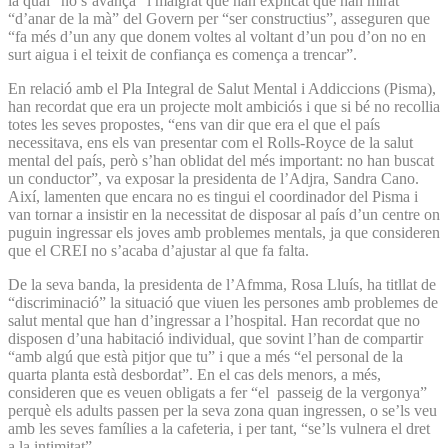
la qual “no s’avança” i malgrat que han explicat que han mirat
“d’anar de la mà” del Govern per “ser constructius”, asseguren que
“fa més d’un any que donem voltes al voltant d’un pou d’on no en
surt aigua i el teixit de confiança es comença a trencar”.
En relació amb el Pla Integral de Salut Mental i Addiccions (Pisma),
han recordat que era un projecte molt ambiciós i que si bé no recollia
totes les seves propostes, “ens van dir que era el que el país
necessitava, ens els van presentar com el Rolls-Royce de la salut
mental del país, però s’han oblidat del més important: no han buscat
un conductor”, va exposar la presidenta de l’Adjra, Sandra Cano.
Així, lamenten que encara no es tingui el coordinador del Pisma i
van tornar a insistir en la necessitat de disposar al país d’un centre on
puguin ingressar els joves amb problemes mentals, ja que consideren
que el CREI no s’acaba d’ajustar al que fa falta.
De la seva banda, la presidenta de l’Afmma, Rosa Lluís, ha titllat de
“discriminació” la situació que viuen les persones amb problemes de
salut mental que han d’ingressar a l’hospital. Han recordat que no
disposen d’una habitació individual, que sovint l’han de compartir
“amb algú que està pitjor que tu” i que a més “el personal de la
quarta planta està desbordat”. En el cas dels menors, a més,
consideren que es veuen obligats a fer “el passeig de la vergonya”
perquè els adults passen per la seva zona quan ingressen, o se’ls veu
amb les seves famílies a la cafeteria, i per tant, “se’ls vulnera el dret
a la intimitat”.