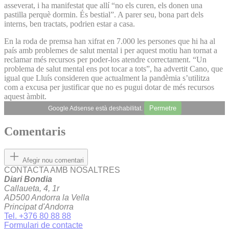
asseverat, i ha manifestat que allí “no els curen, els donen una
pastilla perquè dormin. És bestial”. A parer seu, bona part dels
interns, ben tractats, podrien estar a casa.
En la roda de premsa han xifrat en 7.000 les persones que hi ha al
país amb problemes de salut mental i per aquest motiu han tornat a
reclamar més recursos per poder-los atendre correctament. “Un
problema de salut mental ens pot tocar a tots”, ha advertit Cano, que
igual que Lluís consideren que actualment la pandèmia s’utilitza
com a excusa per justificar que no es pugui dotar de més recursos
aquest àmbit.
Permetre
Google Adsense està deshabilitat.
Comentaris
Afegir nou comentari
CONTACTA AMB NOSALTRES
Diari Bondia
Callaueta, 4, 1r
AD500 Andorra la Vella
Principat d'Andorra
Tel. +376 80 88 88
Formulari de contacte