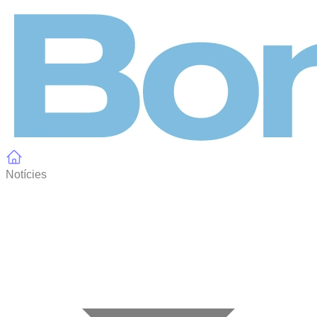
Panell de gestió de galetes
Notícies