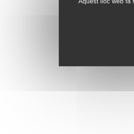
Aquest lloc web fa s