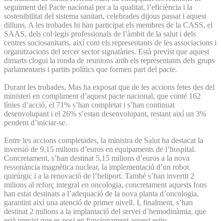
seguiment del Pacte nacional per a la qualitat, l’eficiència i la
sostenibilitat del sistema sanitari, celebrades dijous passat i aquest
dilluns. A les trobades hi han participat els membres de la CASS, el
SAAS, dels col·legis professionals de l’àmbit de la salut i dels
centres sociosanitaris, així com els representants de les associacions i
organitzacions del tercer sector signatàries. Està previst que aquest
dimarts clogui la ronda de reunions amb els representants dels grups
parlamentaris i partits polítics que formen part del pacte.
Durant les trobades, Mas ha exposat que de les accions fetes des del
ministeri en compliment d’aquest pacte nacional, que conté 162
línies d’acció, el 71% s’han completat i s’han continuat
desenvolupant i el 26% s’estan desenvolupant, restant així un 3%
pendent d’iniciar-se.
Entre les accions completades, la ministra de Salut ha destacat la
inversió de 9,15 milions d’euros en equipaments de l’hospital.
Concretament, s’han destinat 5,15 milions d’euros a la nova
ressonància magnètica nuclear, la implementació d’un robot
quirúrgic i a la renovació de l’heliport. També s’han invertit 2
milions al reforç integral en oncologia, concretament aquests fons
han estat destinats a l’adequació de la nova planta d’oncologia,
garantint així una atenció de primer nivell. I, finalment, s’han
destinat 2 milions a la implantació del servei d’hemodinàmia, que
està previst que es posi en funcionament aquest estiu.