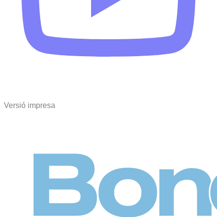
Versió impresa