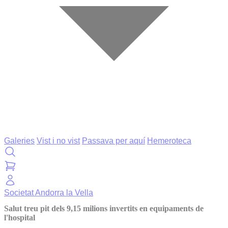
Galeries
Vist i no vist
Passava per aquí
Hemeroteca
Societat
Andorra la Vella
Salut treu pit dels 9,15 milions invertits en equipaments de
l'hospital