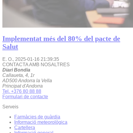
Implementat més del 80% del pacte de
Salut
E. O.,
2025-01-16 21:39:35
CONTACTA AMB NOSALTRES
Diari Bondia
Callaueta, 4, 1r
AD500 Andorra la Vella
Principat d'Andorra
Tel. +376 80 88 88
Formulari de contacte
Serveis
Farmàcies de guàrdia
Informació meteorològica
Cartellera
Informació general