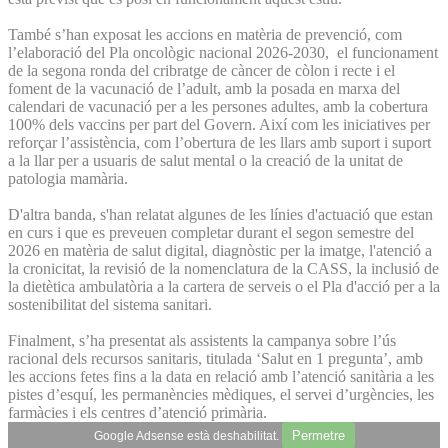
També s’han exposat les accions en matèria de prevenció, com
l’elaboració del Pla oncològic nacional 2026-2030, el funcionament
de la segona ronda del cribratge de càncer de còlon i recte i el
foment de la vacunació de l’adult, amb la posada en marxa del
calendari de vacunació per a les persones adultes, amb la cobertura
100% dels vaccins per part del Govern. Així com les iniciatives per
reforçar l’assistència, com l’obertura de les llars amb suport i suport
a la llar per a usuaris de salut mental o la creació de la unitat de
patologia mamària.
D'altra banda, s'han relatat algunes de les línies d'actuació que estan
en curs i que es preveuen completar durant el segon semestre del
2026 en matèria de salut digital, diagnòstic per la imatge, l'atenció a
la cronicitat, la revisió de la nomenclatura de la CASS, la inclusió de
la dietètica ambulatòria a la cartera de serveis o el Pla d'acció per a la
sostenibilitat del sistema sanitari.
Finalment, s’ha presentat als assistents la campanya sobre l’ús
racional dels recursos sanitaris, titulada ‘Salut en 1 pregunta’, amb
les accions fetes fins a la data en relació amb l’atenció sanitària a les
pistes d’esquí, les permanències mèdiques, el servei d’urgències, les
farmàcies i els centres d’atenció primària.
Permetre
Google Adsense està deshabilitat.