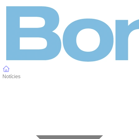
Panell de gestió de galetes
Notícies