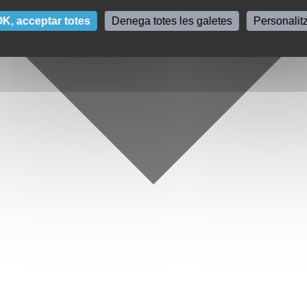
K, acceptar totes
Denega totes les galetes
Personalit