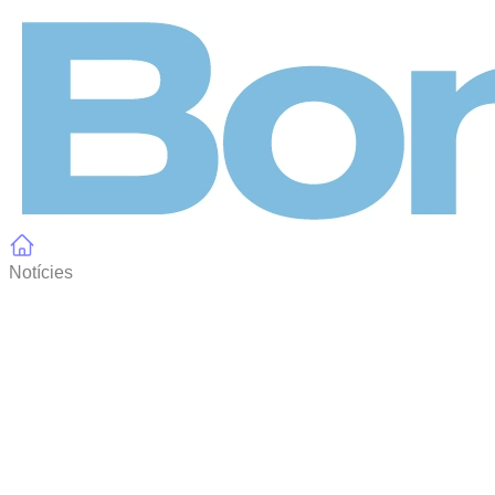
Panell de gestió de galetes
Notícies