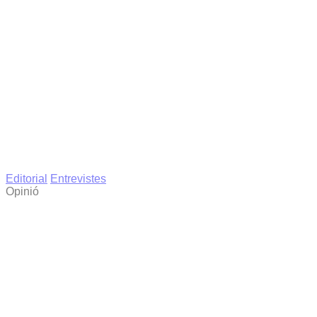
Editorial
Entrevistes
Opinió