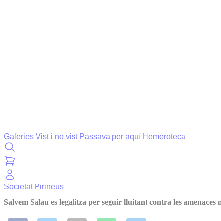
Galeries
Vist i no vist
Passava per aquí
Hemeroteca
Societat
Pirineus
Salvem Salau es legalitza per seguir lluitant contra les amenaces 