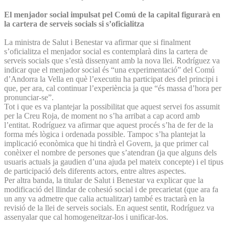
El menjador social impulsat pel Comú de la capital figurarà en
la cartera de serveis socials si s’oficialitza
La ministra de Salut i Benestar va afirmar que si finalment
s’oficialitza el menjador social es contemplarà dins la cartera de
serveis socials que s’està dissenyant amb la nova llei. Rodríguez va
indicar que el menjador social és “una experimentació” del Comú
d’Andorra la Vella en què l’executiu ha participat des del principi i
que, per ara, cal continuar l’experiència ja que “és massa d’hora per
pronunciar-se”.
Tot i que es va plantejar la possibilitat que aquest servei fos assumit
per la Creu Roja, de moment no s’ha arribat a cap acord amb
l’entitat. Rodríguez va afirmar que aquest procés s’ha de fer de la
forma més lògica i ordenada possible. Tampoc s’ha plantejat la
implicació econòmica que hi tindrà el Govern, ja que primer cal
conèixer el nombre de persones que s’atendran (ja que alguns dels
usuaris actuals ja gaudien d’una ajuda pel mateix concepte) i el tipus
de participació dels diferents actors, entre altres aspectes.
Per altra banda, la titular de Salut i Benestar va explicar que la
modificació del llindar de cohesió social i de precarietat (que ara fa
un any va admetre que calia actualitzar) també es tractarà en la
revisió de la llei de serveis socials. En aquest sentit, Rodríguez va
assenyalar que cal homogeneïtzar-los i unificar-los.