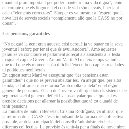
quantitat prou important per poder mantenir una vida digna”, tenint
en compte que els lloguers i el cost de vida són elevats, i per tant
calen “elements correctors”. Sàmper es va mostrar a l’espera que la
nova llei de serveis socials “complementi allò que la CASS no pot
donar”.
Les pensions, garantides
“No pagarà la gent gran aquesta crisi perquè ja va pagar en la seva
joventut l’esforç per fer el que és avui Andorra”. Amb aquestes
paraules va concloure el parlament adreçat als assistents a la festa
magna el cap de Govern, Antoni Martí. Al mateix temps va indicar
que tot i que els moments són difícils l’executiu no aplica retallades
ni polítiques neoliberals.
En aquest sentit Martí va assegurar que “les pensions estan
garantides” i que no es preveu abaixar-les. Va afegir que, per altra
banda, cal afrontar una reforma “amb molta cautela” en el règim
general de pensions. El cap de Govern va dir que tots els sistemes de
seguretat social generen dèficit i va assenyalar que el que cal és
prendre decisions per allargar la possibilitat que té tot ciutadà de
tenir pensions.
La ministra de Salut i Benestar, Cristina Rodríguez, va afirmar que
la reforma de la CASS s’està impulsant de la forma més col·lectiva
possible, amb la participació del consell d’administració i els
diferents col·lectius. La previsió és tenir-la per a finals de novembre.