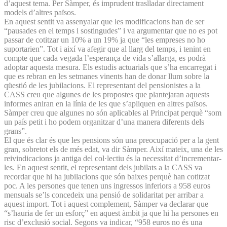
d’aquest tema. Per Sàmper, és imprudent traslladar directament
models d’altres països.
En aquest sentit va assenyalar que les modificacions han de ser
“pausades en el temps i sostingudes” i va argumentar que no es pot
passar de cotitzar un 10% a un 19% ja que “les empreses no ho
suportarien”. Tot i així va afegir que al llarg del temps, i tenint en
compte que cada vegada l’esperança de vida s’allarga, es podrà
adoptar aquesta mesura. Els estudis actuarials que s’ha encarregat i
que es rebran en les setmanes vinents han de donar llum sobre la
qüestió de les jubilacions. El representant del pensionistes a la
CASS creu que algunes de les propostes que plantejaran aquests
informes aniran en la línia de les que s’apliquen en altres països.
Sàmper creu que algunes no són aplicables al Principat perquè “som
un país petit i ho podem organitzar d’una manera diferents dels
grans”.
El que és clar és que les pensions són una preocupació per a la gent
gran, sobretot els de més edat, va dir Sàmper. Així mateix, una de les
reivindicacions ja antiga del col·lectiu és la necessitat d’incrementar-
les. En aquest sentit, el representant dels jubilats a la CASS va
recordar que hi ha jubilacions que són baixes perquè han cotitzat
poc. A les persones que tenen uns ingressos inferiors a 958 euros
mensuals se’ls concedeix una pensió de solidaritat per arribar a
aquest import. Tot i aquest complement, Sàmper va declarar que
“s’hauria de fer un esforç” en aquest àmbit ja que hi ha persones en
risc d’exclusió social. Segons va indicar, “958 euros no és una