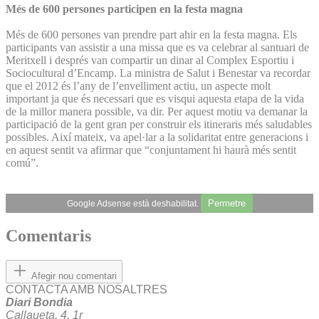
Més de 600 persones participen en la festa magna
Més de 600 persones van prendre part ahir en la festa magna. Els
participants van assistir a una missa que es va celebrar al santuari de
Meritxell i després van compartir un dinar al Complex Esportiu i
Sociocultural d’Encamp. La ministra de Salut i Benestar va recordar
que el 2012 és l’any de l’envelliment actiu, un aspecte molt
important ja que és necessari que es visqui aquesta etapa de la vida
de la millor manera possible, va dir. Per aquest motiu va demanar la
participació de la gent gran per construir els itineraris més saludables
possibles. Així mateix, va apel·lar a la solidaritat entre generacions i
en aquest sentit va afirmar que “conjuntament hi haurà més sentit
comú”.
Permetre
Google Adsense està deshabilitat.
Comentaris
Afegir nou comentari
CONTACTA AMB NOSALTRES
Diari Bondia
Callaueta, 4, 1r