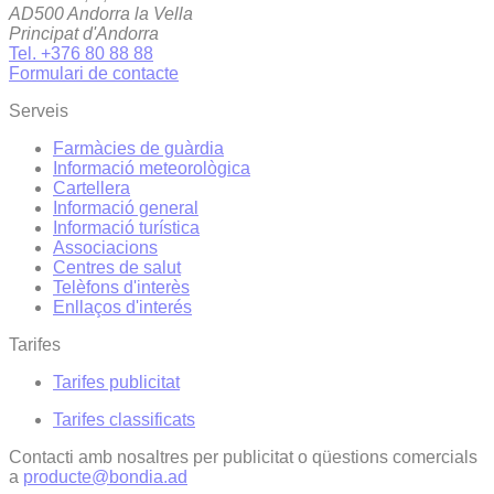
AD500 Andorra la Vella
Principat d'Andorra
Tel. +376 80 88 88
Formulari de contacte
Serveis
Farmàcies de guàrdia
Informació meteorològica
Cartellera
Informació general
Informació turística
Associacions
Centres de salut
Telèfons d'interès
Enllaços d'interés
Tarifes
Tarifes publicitat
Tarifes classificats
Contacti amb nosaltres per publicitat o qüestions comercials
a
producte@bondia.ad