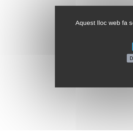
Aquest lloc web fa se
D