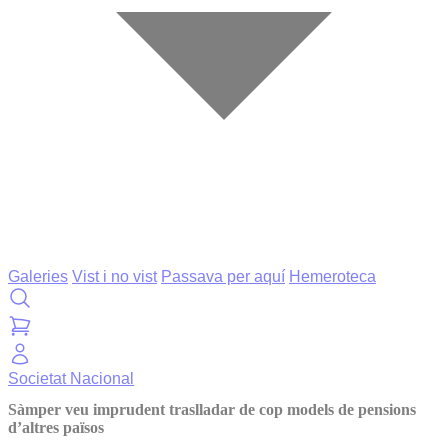
Galeries
Vist i no vist
Passava per aquí
Hemeroteca
Societat
Nacional
Sàmper veu imprudent traslladar de cop models de pensions
d’altres països