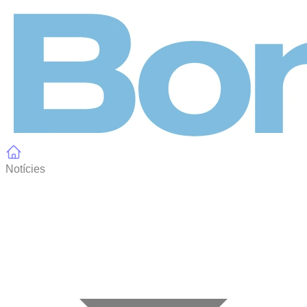
Panell de gestió de galetes
Notícies