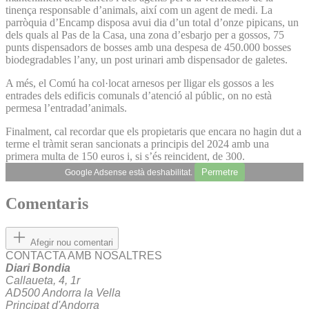
tinença responsable d’animals, així com un agent de medi. La
parròquia d’Encamp disposa avui dia d’un total d’onze pipicans, un
dels quals al Pas de la Casa, una zona d’esbarjo per a gossos, 75
punts dispensadors de bosses amb una despesa de 450.000 bosses
biodegradables l’any, un post urinari amb dispensador de galetes.
A més, el Comú ha col·locat arnesos per lligar els gossos a les
entrades dels edificis comunals d’atenció al públic, on no està
permesa l’entradad’animals.
Finalment, cal recordar que els propietaris que encara no hagin dut a
terme el tràmit seran sancionats a principis del 2024 amb una
primera multa de 150 euros i, si s’és reincident, de 300.
Permetre
Google Adsense està deshabilitat.
Comentaris
Afegir nou comentari
CONTACTA AMB NOSALTRES
Diari Bondia
Callaueta, 4, 1r
AD500 Andorra la Vella
Principat d'Andorra