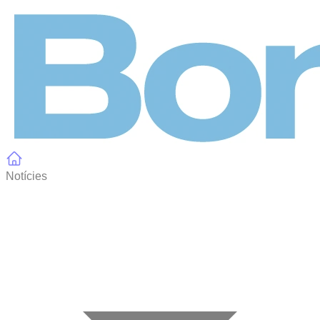
Panell de gestió de galetes
Notícies