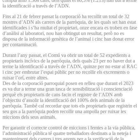
compta amb 1.508 cans, dels quals el 80,5% (1.213) han dut a terme
la identificació a través de l’ADN.
Fins al 21 de febrer passat la corporació ha recollit un total de 32
mostres d’ADN als carrers de la parròquia, de les quals set han estat
identificades i s’ha multat el propietari, onze encara es troben en fase
d’anàlisi al laboratori, nou han obtingut un resultat, però no es
disposa de la informació genètica de l’animal i cinc han donat error
per contaminació.
Durant l’any passat, el Comú va obrir un total de 52 expedients a
propietaris incívics de la parròquia, dels quals 23 per no haver dut a
terme la identificació a través de l’ADN, quinze per no estar al RAC
i cinc per embrutar l’espai públic per no recollir els excrements o
ruixar l’orí, entre altres.
Des de la corporació parroquial posen en relleu que durant el 2023
es va dur a terme una gran tasca de sensibilització i conscienciació
perquè els propietaris de cans facin el registre de l’ADN amb
l’objectiu d’assolir la identificació del 100% dels animals de la
parròquia. També cal recordar que tots els propietaris que registrin el
seu gos a la parròquia poden recollir una ampolla per ruixar les
miccions dels seus animals.
Per garantir el correcte control de miccions i femtes a la via pública,
l’administració pública té quatre treballadors destinats a la neteja i
manteniment dels carrers i tres agents per a la verificació de la