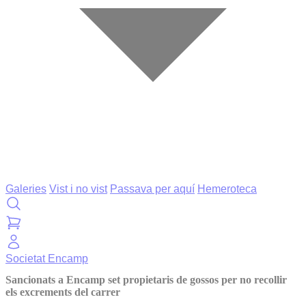
Galeries
Vist i no vist
Passava per aquí
Hemeroteca
Societat
Encamp
Sancionats a Encamp set propietaris de gossos per no recollir
els excrements del carrer