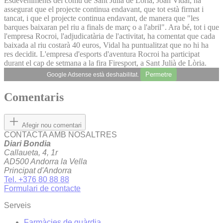
Esdeveniments del comú de Sant Julià de Lòria, Joan Vidal, ha
assegurat que el projecte continua endavant, que tot està firmat i
tancat, i que el projecte continua endavant, de manera que "les
barques baixaran pel riu a finals de març o a l'abril". Ara bé, tot i que
l'empresa Rocroi, l'adjudicatària de l'activitat, ha comentat que cada
baixada al riu costarà 40 euros, Vidal ha puntualitzat que no hi ha
res decidit. L'empresa d'esports d'aventura Rocroi ha participat
durant el cap de setmana a la fira Firesport, a Sant Julià de Lòria.
Permetre
Google Adsense està deshabilitat.
Comentaris
Afegir nou comentari
CONTACTA AMB NOSALTRES
Diari Bondia
Callaueta, 4, 1r
AD500 Andorra la Vella
Principat d'Andorra
Tel. +376 80 88 88
Formulari de contacte
Serveis
Farmàcies de guàrdia