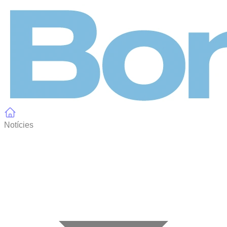
Panell de gestió de galetes
Notícies