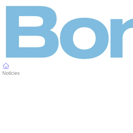
Panell de gestió de galetes
Notícies