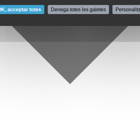
K, acceptar totes
Denega totes les galetes
Personalit