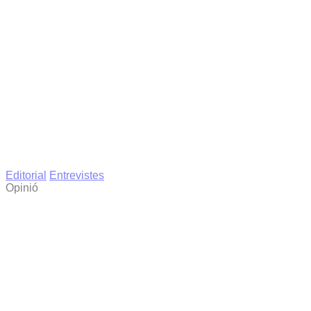
Editorial
Entrevistes
Opinió