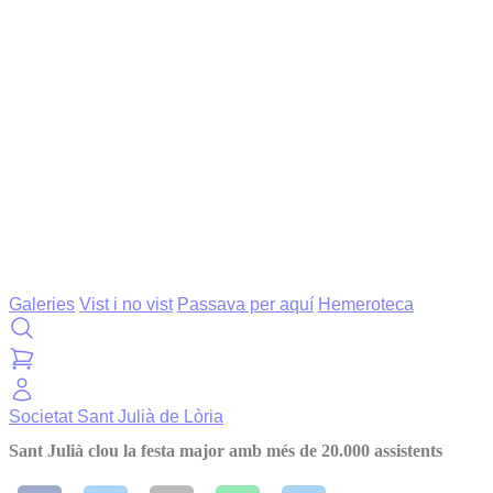
Galeries
Vist i no vist
Passava per aquí
Hemeroteca
Societat
Sant Julià de Lòria
Sant Julià clou la festa major amb més de 20.000 assistents