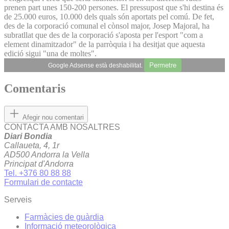
prenen part unes 150-200 persones. El pressupost que s'hi destina és
de 25.000 euros, 10.000 dels quals són aportats pel comú. De fet,
des de la corporació comunal el cònsol major, Josep Majoral, ha
subratllat que des de la corporació s'aposta per l'esport "com a
element dinamitzador" de la parròquia i ha desitjat que aquesta
edició sigui "una de moltes".
Permetre
Google Adsense està deshabilitat.
Comentaris
Afegir nou comentari
CONTACTA AMB NOSALTRES
Diari Bondia
Callaueta, 4, 1r
AD500 Andorra la Vella
Principat d'Andorra
Tel. +376 80 88 88
Formulari de contacte
Serveis
Farmàcies de guàrdia
Informació meteorològica