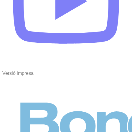
Versió impresa