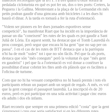
mateixos recorreguts que la BTT. I a tres quarts d'onze sortirà la
pedalada cicloturista en què es pot fer un, dos o tres ports: Certers, la
Peguera i la Gallina. Mentrestant a la plaça de la Germandat els més
petits podran gaudir d'una gimcana amb bicicletes i a les dues hi
haurà el dinar. A la tarda es tornarà a fer la ruta d'orientació.
"Volem ser pioners en fer dues jornades esportives sense
competició", ha manifestat Riart que ha incidit en la importància de
passar un dia "coneixent" les rutes de les quals es pot gaudir a Sant
Julià de Lòria. En aquest sentit, ha destacat que el Tomb Lauredià és
prou conegut, però segur que encara hi ha gent "que no sap per on
passa". I en el cas de les rutes de BTT destaca que a la parròquia
n'hi ha de molt "xules" tot i que no són fàcils. Pel que fa als ports,
destaca que són "més coneguts" però la voluntat és que "més gent
en gaudeixi" i pel que fa a l'orientació es vol donar a conèixer la
possibilitat d'anar cobrint les fites amb els plànols que es faciliten a
l'oficina de turisme.
Com que no hi ha vessant competitiva no hi haurà premis i tots els
participants rebran un paquet amb un seguit de regals. A més, es vol
que la gent conegui el passaport lauredià. La inscripció és de 20
euros, però es pot participar en una sola activitat i pagar cinc euros
els adults i dos els infants.
Riart reconeix que sempre en una primera edició "costa" que la gent
s'engresqui i creu que seria satisfactori si en les diferents rutes