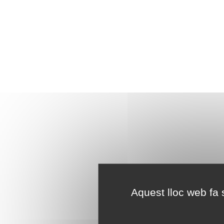
Aquest lloc web fa s