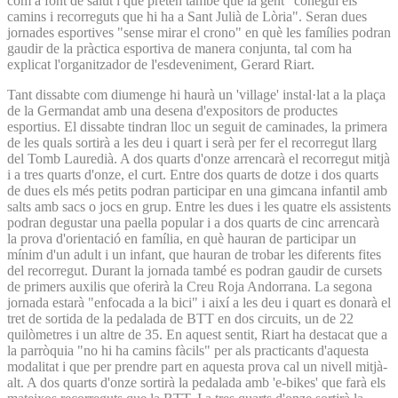
com a font de salut i que pretén també que la gent "conegui els
camins i recorreguts que hi ha a Sant Julià de Lòria". Seran dues
jornades esportives "sense mirar el crono" en què les famílies podran
gaudir de la pràctica esportiva de manera conjunta, tal com ha
explicat l'organitzador de l'esdeveniment, Gerard Riart.
Tant dissabte com diumenge hi haurà un 'village' instal·lat a la plaça
de la Germandat amb una desena d'expositors de productes
esportius. El dissabte tindran lloc un seguit de caminades, la primera
de les quals sortirà a les deu i quart i serà per fer el recorregut llarg
del Tomb Lauredià. A dos quarts d'onze arrencarà el recorregut mitjà
i a tres quarts d'onze, el curt. Entre dos quarts de dotze i dos quarts
de dues els més petits podran participar en una gimcana infantil amb
salts amb sacs o jocs en grup. Entre les dues i les quatre els assistents
podran degustar una paella popular i a dos quarts de cinc arrencarà
la prova d'orientació en família, en què hauran de participar un
mínim d'un adult i un infant, que hauran de trobar les diferents fites
del recorregut. Durant la jornada també es podran gaudir de cursets
de primers auxilis que oferirà la Creu Roja Andorrana. La segona
jornada estarà "enfocada a la bici" i així a les deu i quart es donarà el
tret de sortida de la pedalada de BTT en dos circuits, un de 22
quilòmetres i un altre de 35. En aquest sentit, Riart ha destacat que a
la parròquia "no hi ha camins fàcils" per als practicants d'aquesta
modalitat i que per prendre part en aquesta prova cal un nivell mitjà-
alt. A dos quarts d'onze sortirà la pedalada amb 'e-bikes' que farà els