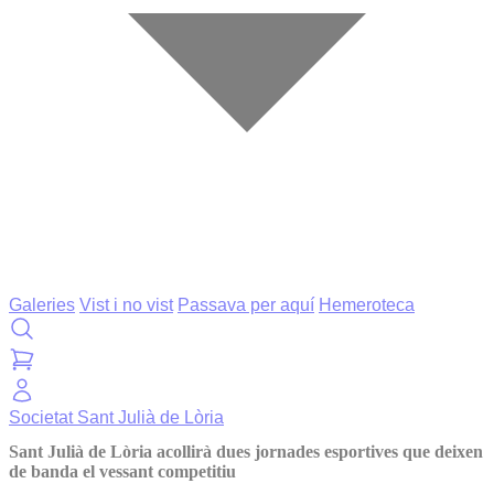
Galeries
Vist i no vist
Passava per aquí
Hemeroteca
Societat
Sant Julià de Lòria
Sant Julià de Lòria acollirà dues jornades esportives que deixen
de banda el vessant competitiu