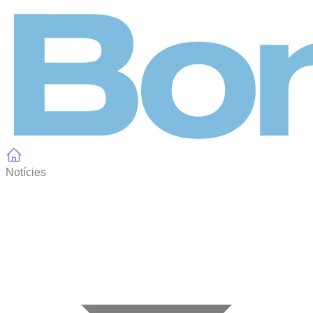
Panell de gestió de galetes
Notícies