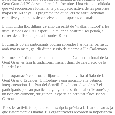
Gent Gran del 29 de setembre al 3 d’octubre. Una cita consolidada
que vol reconèixer i fomentar la participació activa de les persones
majors de 60 anys. El programa inclou tallers de salut, activitats
esportives, moments de convivència i propostes culturals.
L’inici tindrà lloc dilluns 29 amb un partit de ‘walking futbol’ a les
instal·lacions de LAUesport i un taller de postura i sòl pelvià, a
càrrec de la fisioterapeuta Lourdes Ribera.
El dimarts 30 els participants podran aprendre l’art de fer pa rústic
amb massa mare, gaudir d’una sessió de cinema a Illa Carlemany.
El dimecres 1 d’octubre, coincidint amb el Dia internacional de la
Gent Gran, es farà la tradicional missa i dinar de celebració de la
Llar de Lòria.
La programació continuarà dijous 2 amb una visita al Saló de la
Gent Gran d’Escaldes- Engordany i una iniciació a la petanca
intergeneracional al Prat del Senzill. Finalment, divendres 3 els
participants podran practicar aiguagim i assistir al taller 'Moure’s per
un bon envelliment', dirigit per l’experta en activitat física Isabel
Carrera.
Totes les activitats requereixen inscripció prèvia a la Llar de Lòria, ja
que l’aforament és limitat. Els organitzadors recorden la importància