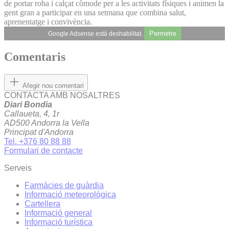
de portar roba i calçat còmode per a les activitats físiques i animen la
gent gran a participar en una setmana que combina salut,
aprenentatge i convivència.
Permetre
Google Adsense està deshabilitat.
Comentaris
Afegir nou comentari
CONTACTA AMB NOSALTRES
Diari Bondia
Callaueta, 4, 1r
AD500 Andorra la Vella
Principat d'Andorra
Tel. +376 80 88 88
Formulari de contacte
Serveis
Farmàcies de guàrdia
Informació meteorològica
Cartellera
Informació general
Informació turística