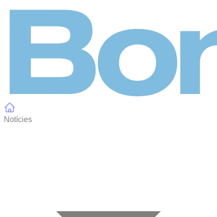
Panell de gestió de galetes
Notícies