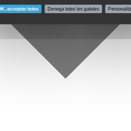
K, acceptar totes
Denega totes les galetes
Personalit