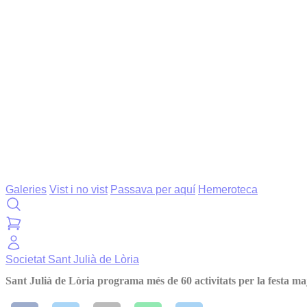
Galeries
Vist i no vist
Passava per aquí
Hemeroteca
Societat
Sant Julià de Lòria
Sant Julià de Lòria programa més de 60 activitats per la festa m