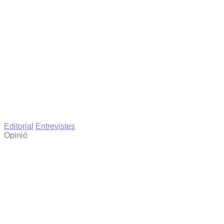
Editorial
Entrevistes
Opinió