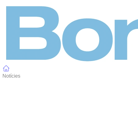
Panell de gestió de galetes
Notícies