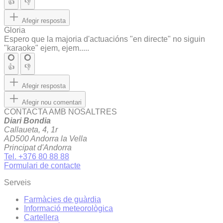
👍
👎
Afegir resposta
Gloria
Espero que la majoria d'actuacións "en directe" no siguin
"karaoke" ejem, ejem.....
👍
👎
Afegir resposta
Afegir nou comentari
CONTACTA AMB NOSALTRES
Diari Bondia
Callaueta, 4, 1r
AD500 Andorra la Vella
Principat d'Andorra
Tel. +376 80 88 88
Formulari de contacte
Serveis
Farmàcies de guàrdia
Informació meteorològica
Cartellera