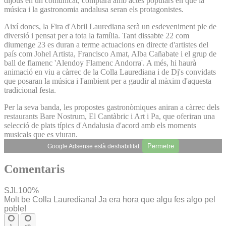
dijous en un comunicat, comptarà amb actes populars en què la
música i la gastronomia andalusa seran els protagonistes.
Així doncs, la Fira d'Abril Laurediana serà un esdeveniment ple de
diversió i pensat per a tota la família. Tant dissabte 22 com
diumenge 23 es duran a terme actuacions en directe d'artistes del
país com Johel Artista, Francisco Amat, Alba Cañabate i el grup de
ball de flamenc 'Alendoy Flamenc Andorra'. A més, hi haurà
animació en viu a càrrec de la Colla Laurediana i de Dj's convidats
que posaran la música i l'ambient per a gaudir al màxim d'aquesta
tradicional festa.
Per la seva banda, les propostes gastronòmiques aniran a càrrec dels
restaurants Bare Nostrum, El Cantàbric i Art i Pa, que oferiran una
selecció de plats típics d'Andalusia d'acord amb els moments
musicals que es viuran.
Permetre
Google Adsense està deshabilitat.
Comentaris
SJL100%
Molt be Colla Laurediana! Ja era hora que algu fes algo pel
poble!