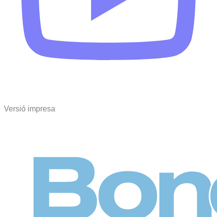
Versió impresa