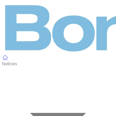
Panell de gestió de galetes
Notícies