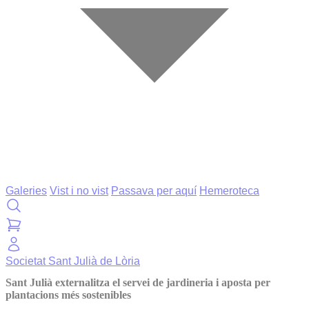
Galeries
Vist i no vist
Passava per aquí
Hemeroteca
Societat
Sant Julià de Lòria
Sant Julià externalitza el servei de jardineria i aposta per
plantacions més sostenibles