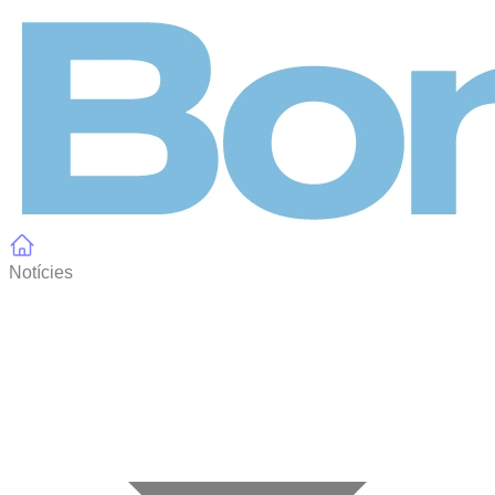
Panell de gestió de galetes
Notícies