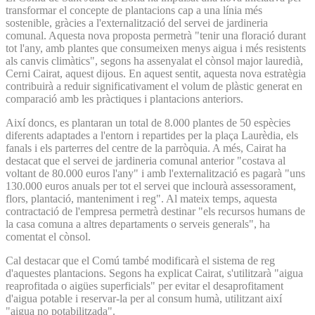
transformar el concepte de plantacions cap a una línia més
sostenible, gràcies a l'externalització del servei de jardineria
comunal. Aquesta nova proposta permetrà "tenir una floració durant
tot l'any, amb plantes que consumeixen menys aigua i més resistents
als canvis climàtics", segons ha assenyalat el cònsol major lauredià,
Cerni Cairat, aquest dijous. En aquest sentit, aquesta nova estratègia
contribuirà a reduir significativament el volum de plàstic generat en
comparació amb les pràctiques i plantacions anteriors.
Així doncs, es plantaran un total de 8.000 plantes de 50 espècies
diferents adaptades a l'entorn i repartides per la plaça Laurèdia, els
fanals i els parterres del centre de la parròquia. A més, Cairat ha
destacat que el servei de jardineria comunal anterior "costava al
voltant de 80.000 euros l'any" i amb l'externalització es pagarà "uns
130.000 euros anuals per tot el servei que inclourà assessorament,
flors, plantació, manteniment i reg". Al mateix temps, aquesta
contractació de l'empresa permetrà destinar "els recursos humans de
la casa comuna a altres departaments o serveis generals", ha
comentat el cònsol.
Cal destacar que el Comú també modificarà el sistema de reg
d'aquestes plantacions. Segons ha explicat Cairat, s'utilitzarà "aigua
reaprofitada o aigües superficials" per evitar el desaprofitament
d'aigua potable i reservar-la per al consum humà, utilitzant així
"aigua no potabilitzada".