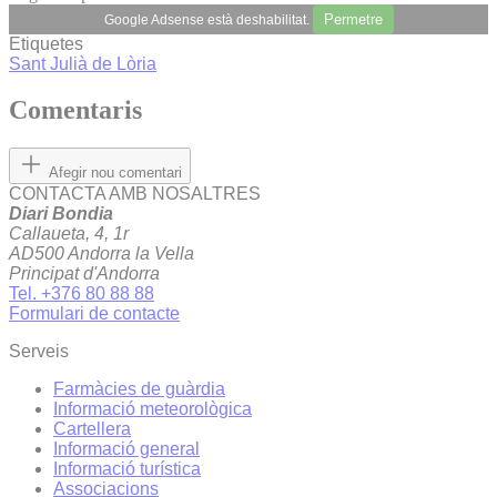
Permetre
Google Adsense està deshabilitat.
Etiquetes
Sant Julià de Lòria
Comentaris
Afegir nou comentari
CONTACTA AMB NOSALTRES
Diari Bondia
Callaueta, 4, 1r
AD500 Andorra la Vella
Principat d'Andorra
Tel. +376 80 88 88
Formulari de contacte
Serveis
Farmàcies de guàrdia
Informació meteorològica
Cartellera
Informació general
Informació turística
Associacions