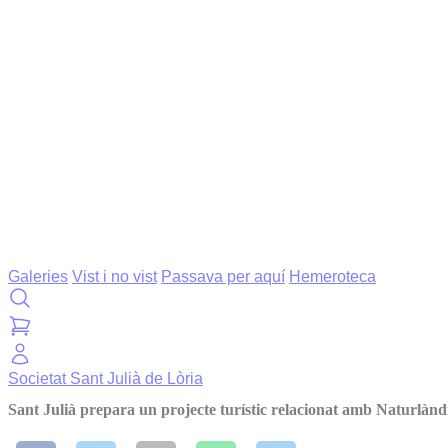
Galeries
Vist i no vist
Passava per aquí
Hemeroteca
Societat
Sant Julià de Lòria
Sant Julià prepara un projecte turístic relacionat amb Naturlàndia