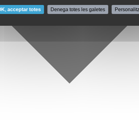
K, acceptar totes
Denega totes les galetes
Personalit