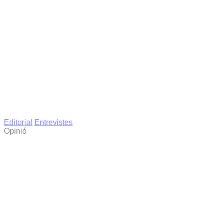
Editorial
Entrevistes
Opinió