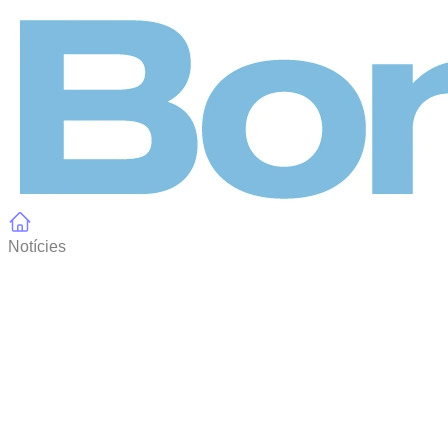
Panell de gestió de galetes
Notícies