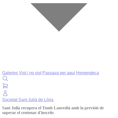
Galeries
Vist i no vist
Passava per aquí
Hemeroteca
Societat
Sant Julià de Lòria
Sant Julià recupera el Tomb Lauredià amb la previsió de
superar el centenar d'inscrits