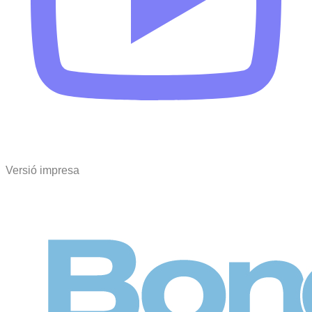
Versió impresa