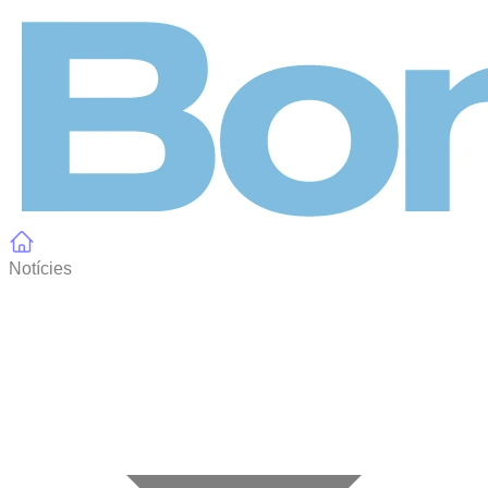
Panell de gestió de galetes
Notícies