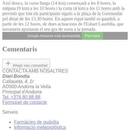
Així doncs, la cursa llarga (14 km) començarà a les 8 hores, la
mitjana (9 km) a les 10 hores i la curta (4 km) a les 11 hores amb la
previsió que tots els participants siguin a la plaça de la Germandat
pel dinar de les 13.30 hores. En aquest espai també es gaudirà, a
partir de les 12 hores, de dues actuacions de l'Esbart Laurèdia, que
novament aportaran el seu gra de sorra a la jornada.
Permetre
Google Adsense està deshabilitat.
Comentaris
Afegir nou comentari
CONTACTA AMB NOSALTRES
Diari Bondia
Callaueta, 4, 1r
AD500 Andorra la Vella
Principat d'Andorra
Tel. +376 80 88 88
Formulari de contacte
Serveis
Farmàcies de guàrdia
Informació meteorològica