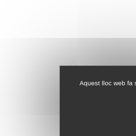
Aquest lloc web fa s