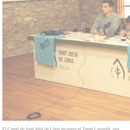
El Comú de Sant Julià de Lòria recupera el Tomb Lauredià, una