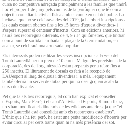
cursa no competitiva adreçada principalment a les famílies que tindrà
lloc el proper 1 de juny pels camins de la parròquia i que té com a
objectiu conciliar l'activitat física amb el coneixement del poble. La
incitava, que no se celebrava des del 2019, ja ha obert inscripcions -
les quals estaran obertes fins a les 15 hores d'aquest divendres- i
s'espera superar el centenar d'inscrits. Com en edicions anteriors, hi
haurà tres recorreguts diferents, de 4, 9 i 14 quilòmetres, que tindran
com a punt de sortida i arribada la plaça de la Germandat on, en
acabar, se celebrarà una arrossada popular.
Els interessats poden realitzar les seves inscripcions a la web del
Tomb Lauredià per un preu de 10 euros. Malgrat les previsions de la
corporació, des de l'organització estan preparats per a rebre fins a
250 inscrits. El lliurament de dorsals es farà a la recepció de
LAUesport al llarg de dijous i divendres i, a més, l'equipament
també oferirà un servei de dutxa per qui ho desitgi quan acabi la
cursa de dissabte.
Pel que fa als tres recorreguts, tal com han explicat el conseller
d'Esports, Marc Ferré, i el cap d'Activitats d'Esports, Ramon Ibarz,
no s'han modificat els itineraris de les edicions anteriors, ja que "el
Tomb Lauredià està consolidat amb els recorreguts establerts".
L'únic que s'ha fet, però, ha estat una petita modificació d'horaris per
evitar circular per certs trams quan hi ha més presència del sol.