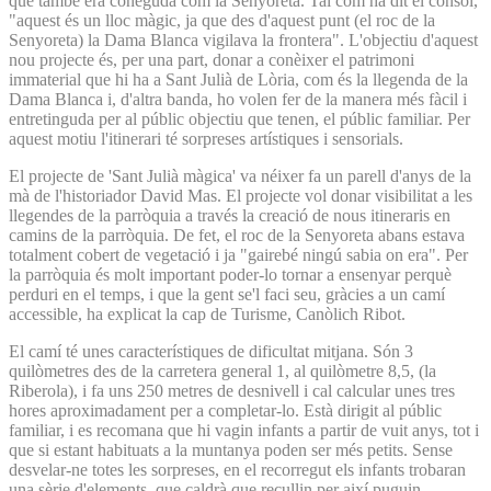
que també era coneguda com la Senyoreta. Tal com ha dit el cònsol,
"aquest és un lloc màgic, ja que des d'aquest punt (el roc de la
Senyoreta) la Dama Blanca vigilava la frontera". L'objectiu d'aquest
nou projecte és, per una part, donar a conèixer el patrimoni
immaterial que hi ha a Sant Julià de Lòria, com és la llegenda de la
Dama Blanca i, d'altra banda, ho volen fer de la manera més fàcil i
entretinguda per al públic objectiu que tenen, el públic familiar. Per
aquest motiu l'itinerari té sorpreses artístiques i sensorials.
El projecte de 'Sant Julià màgica' va néixer fa un parell d'anys de la
mà de l'historiador David Mas. El projecte vol donar visibilitat a les
llegendes de la parròquia a través la creació de nous itineraris en
camins de la parròquia. De fet, el roc de la Senyoreta abans estava
totalment cobert de vegetació i ja "gairebé ningú sabia on era". Per
la parròquia és molt important poder-lo tornar a ensenyar perquè
perduri en el temps, i que la gent se'l faci seu, gràcies a un camí
accessible, ha explicat la cap de Turisme, Canòlich Ribot.
El camí té unes característiques de dificultat mitjana. Són 3
quilòmetres des de la carretera general 1, al quilòmetre 8,5, (la
Riberola), i fa uns 250 metres de desnivell i cal calcular unes tres
hores aproximadament per a completar-lo. Està dirigit al públic
familiar, i es recomana que hi vagin infants a partir de vuit anys, tot i
que si estant habituats a la muntanya poden ser més petits. Sense
desvelar-ne totes les sorpreses, en el recorregut els infants trobaran
una sèrie d'elements, que caldrà que recullin per així puguin