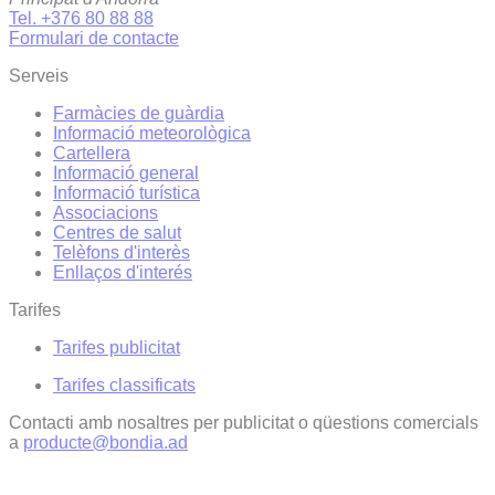
Tel. +376 80 88 88
Formulari de contacte
Serveis
Farmàcies de guàrdia
Informació meteorològica
Cartellera
Informació general
Informació turística
Associacions
Centres de salut
Telèfons d'interès
Enllaços d'interés
Tarifes
Tarifes publicitat
Tarifes classificats
Contacti amb nosaltres per publicitat o qüestions comercials
a
producte@bondia.ad