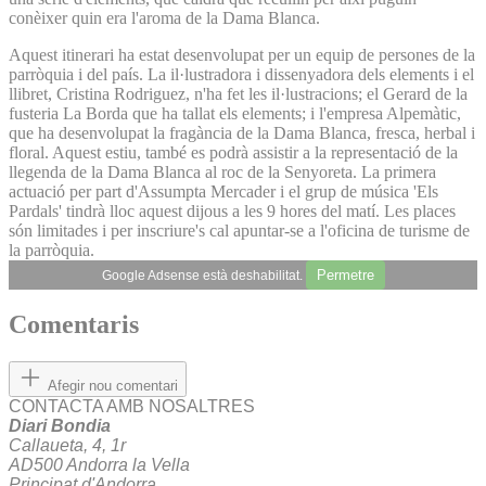
conèixer quin era l'aroma de la Dama Blanca.
Aquest itinerari ha estat desenvolupat per un equip de persones de la
parròquia i del país. La il·lustradora i dissenyadora dels elements i el
llibret, Cristina Rodriguez, n'ha fet les il·lustracions; el Gerard de la
fusteria La Borda que ha tallat els elements; i l'empresa Alpemàtic,
que ha desenvolupat la fragància de la Dama Blanca, fresca, herbal i
floral. Aquest estiu, també es podrà assistir a la representació de la
llegenda de la Dama Blanca al roc de la Senyoreta. La primera
actuació per part d'Assumpta Mercader i el grup de música 'Els
Pardals' tindrà lloc aquest dijous a les 9 hores del matí. Les places
són limitades i per inscriure's cal apuntar-se a l'oficina de turisme de
la parròquia.
Permetre
Google Adsense està deshabilitat.
Comentaris
Afegir nou comentari
CONTACTA AMB NOSALTRES
Diari Bondia
Callaueta, 4, 1r
AD500 Andorra la Vella
Principat d'Andorra