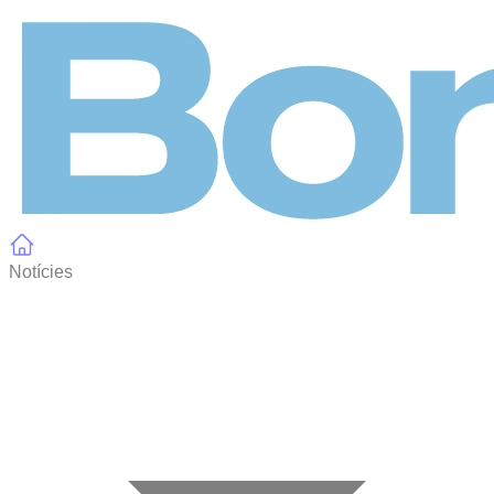
Panell de gestió de galetes
Notícies