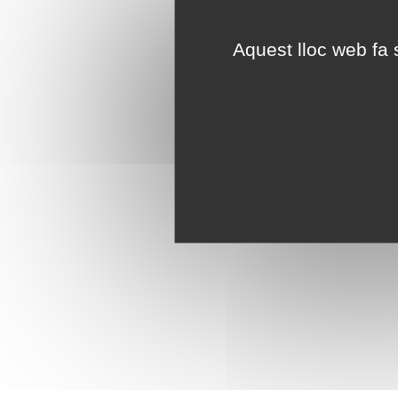
Aquest lloc web fa s