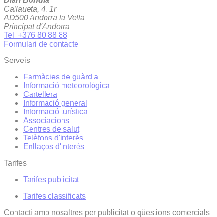
Diari Bondia
Callaueta, 4, 1r
AD500 Andorra la Vella
Principat d'Andorra
Tel. +376 80 88 88
Formulari de contacte
Serveis
Farmàcies de guàrdia
Informació meteorològica
Cartellera
Informació general
Informació turística
Associacions
Centres de salut
Telèfons d'interès
Enllaços d'interés
Tarifes
Tarifes publicitat
Tarifes classificats
Contacti amb nosaltres per publicitat o qüestions comercials