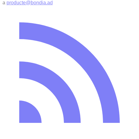
a
producte@bondia.ad