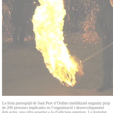
La festa parroquial de Sant Pere d’Ordino mobilitzarà enguany prop
de 200 persones implicades en l’organització i desenvolupament
dels actes, una xifra superior a la d’edicions anteriors. La festivitat,