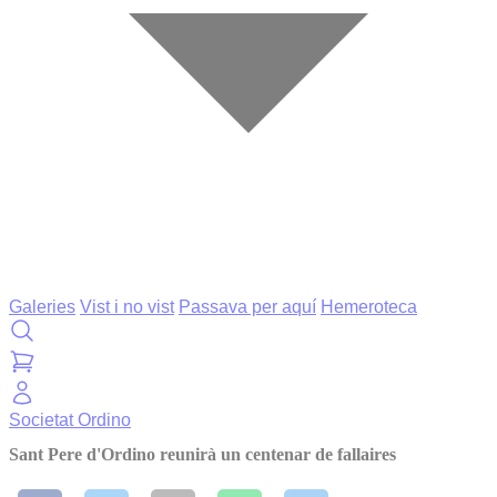
Galeries
Vist i no vist
Passava per aquí
Hemeroteca
Societat
Ordino
Sant Pere d'Ordino reunirà un centenar de fallaires