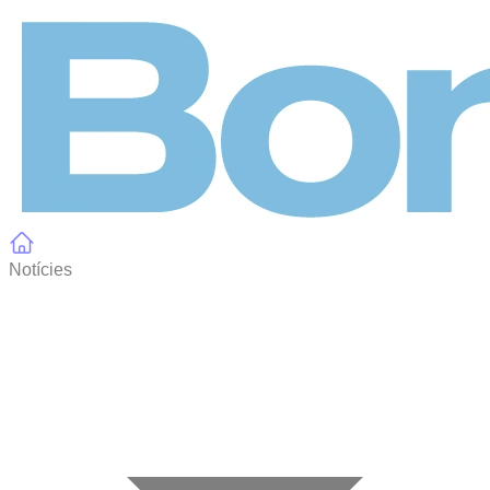
Panell de gestió de galetes
Notícies