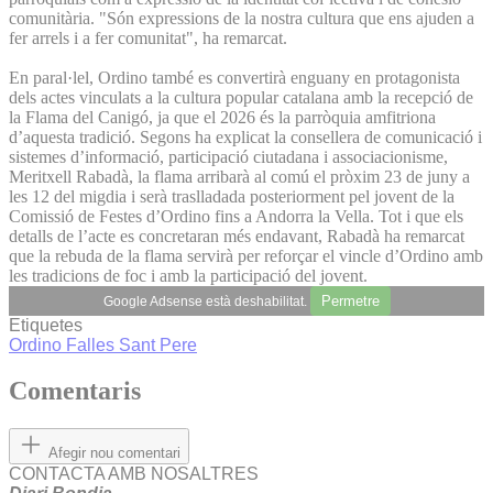
comunitària. "Són expressions de la nostra cultura que ens ajuden a
fer arrels i a fer comunitat", ha remarcat.
En paral·lel, Ordino també es convertirà enguany en protagonista
dels actes vinculats a la cultura popular catalana amb la recepció de
la Flama del Canigó, ja que el 2026 és la parròquia amfitriona
d’aquesta tradició. Segons ha explicat la consellera de comunicació i
sistemes d’informació, participació ciutadana i associacionisme,
Meritxell Rabadà, la flama arribarà al comú el pròxim 23 de juny a
les 12 del migdia i serà traslladada posteriorment pel jovent de la
Comissió de Festes d’Ordino fins a Andorra la Vella. Tot i que els
detalls de l’acte es concretaran més endavant, Rabadà ha remarcat
que la rebuda de la flama servirà per reforçar el vincle d’Ordino amb
les tradicions de foc i amb la participació del jovent.
Permetre
Google Adsense està deshabilitat.
Etiquetes
Ordino
Falles
Sant Pere
Comentaris
Afegir nou comentari
CONTACTA AMB NOSALTRES