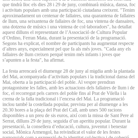
que tindrà lloc els dies 28 i 29 de juny, combinarà música, dansa, foc
i activitats populars amb una participació ciutadana creixent. "Tenim
aproximadament un centenar de fallaires, una quarantena de fallaires
de llum, una seixantena de fallaires de foc, una vintena de dansaires,
una dotzena de músics i una vintena de col·laboradors", ha detallat
aquest dilluns el representant de l’Associació de Cultura Popular
d’Ordino, Ferran Mata, durant la presentació de la programació.
Segons ha explicat, el nombre de participants ha augmentat respecte
d’altres anys, especialment pel que fa als més joves. "Cada any els
fallaires de llum creixen perquè tenim més infants i joves que
s’apunten a la festa", ha afirmat.
La festa arrencarà el diumenge 28 de juny al migdia amb la plantada
del Mai, acompanyada d’activitats populars i la tradicional dansa del
Mai, oberta a la participació del poble. Al vespre prendran
protagonisme les falles, amb les actuacions dels fallaires de llum i de
foc, el recorregut pels carrers del poble fins al Prat de Vilella i la
crema de la falla tradicional i l’encesa del Mai. La programació
inclou també la costellada popular, prevista per al diumenge a les
20.30 hores a la plaça del Prat del Call, amb unes 500 racions
disponibles a un preu de sis euros, així com la missa de Sant Pere al
Serrat, dilluns 29 de juny, seguida d’un aperitiu popular. Durant la
presentació, la consellera d’educació, cultura, joventut i benestar
social, Mònica Armengol, ha reivindicat el valor de les festes
parroquials com a expressió de la identitat col·lectiva i de cohesió