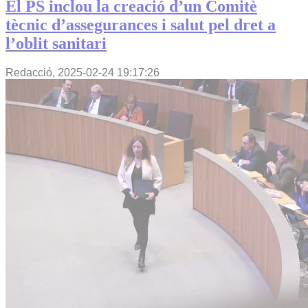
El PS inclou la creació d’un Comitè
tècnic d’assegurances i salut pel dret a
l’oblit sanitari
Redacció,
2025-02-24 19:17:26