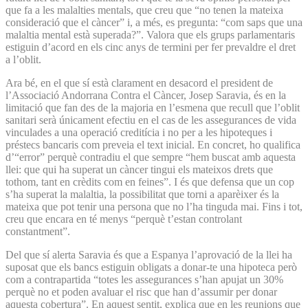
que fa a les malalties mentals, que creu que “no tenen la mateixa
consideració que el càncer” i, a més, es pregunta: “com saps que una
malaltia mental està superada?”. Valora que els grups parlamentaris
estiguin d’acord en els cinc anys de termini per fer prevaldre el dret
a l’oblit.
Ara bé, en el que sí està clarament en desacord el president de
l’Associació Andorrana Contra el Càncer, Josep Saravia, és en la
limitació que fan des de la majoria en l’esmena que recull que l’oblit
sanitari serà únicament efectiu en el cas de les assegurances de vida
vinculades a una operació creditícia i no per a les hipoteques i
préstecs bancaris com preveia el text inicial. En concret, ho qualifica
d’“error” perquè contradiu el que sempre “hem buscat amb aquesta
llei: que qui ha superat un càncer tingui els mateixos drets que
tothom, tant en crèdits com en feines”. I és que defensa que un cop
s’ha superat la malaltia, la possibilitat que torni a aparèixer és la
mateixa que pot tenir una persona que no l’ha tinguda mai. Fins i tot,
creu que encara en té menys “perquè t’estan controlant
constantment”.
Del que sí alerta Saravia és que a Espanya l’aprovació de la llei ha
suposat que els bancs estiguin obligats a donar-te una hipoteca però
com a contrapartida “totes les assegurances s’han apujat un 30%
perquè no et poden avaluar el risc que han d’assumir per donar
aquesta cobertura”. En aquest sentit, explica que en les reunions que