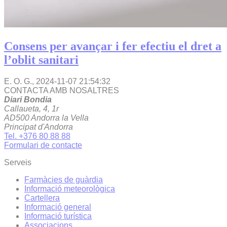
Consens per avançar i fer efectiu el dret a
l’oblit sanitari
E. O. G.,
2024-11-07 21:54:32
CONTACTA AMB NOSALTRES
Diari Bondia
Callaueta, 4, 1r
AD500 Andorra la Vella
Principat d'Andorra
Tel. +376 80 88 88
Formulari de contacte
Serveis
Farmàcies de guàrdia
Informació meteorològica
Cartellera
Informació general
Informació turística
Associacions