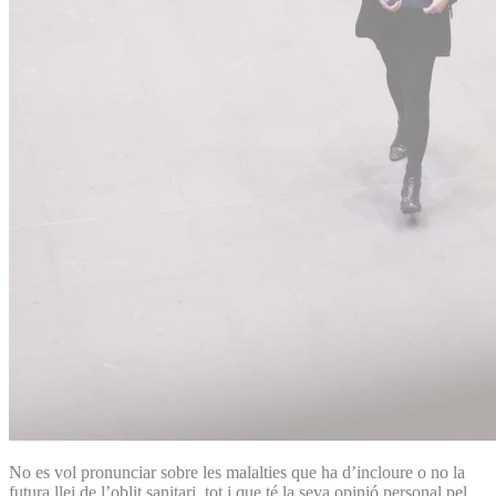
No es vol pronunciar sobre les malalties que ha d’incloure o no la
futura llei de l’oblit sanitari, tot i que té la seva opinió personal pel