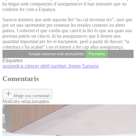
ha tingut amb companyies d’assegurances li han transmès que no
voldrien fer com a Espanya.
Saravia insisteix que amb aquesta llei “no cal inventar res”, sinó que
pot ser una oportunitat per esmenar les errades comeses en altres
països. I sobretot el que confia que canviï la llei és que ara quan una
persona pateix un càncer, hi ha assegurances que li donen una
quantitat important per fer el tractament però a partir de llavors “la
cobertura s’ha acabat” i no et tornen a fer cap altra assegurança.
Permetre
Google Adsense està deshabilitat.
Etiquetes
assandca
càncer
oblit sanitari
Josep Saravia
Comentaris
Afegir nou comentari
Notícies relacionades