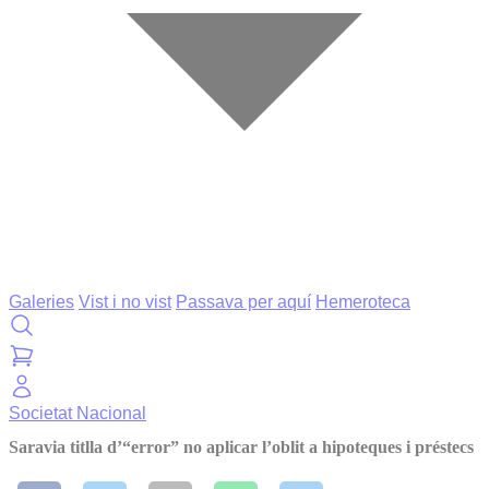
Galeries
Vist i no vist
Passava per aquí
Hemeroteca
Societat
Nacional
Saravia titlla d’“error” no aplicar l’oblit a hipoteques i préstecs