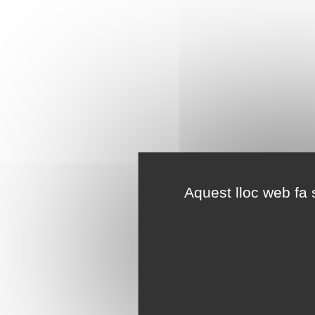
Aquest lloc web fa s