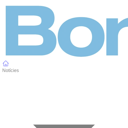
Panell de gestió de galetes
Notícies