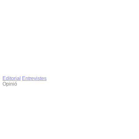
Editorial
Entrevistes
Opinió