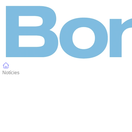
Panell de gestió de galetes
Notícies