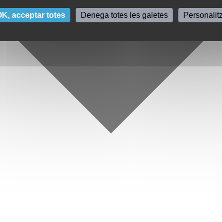
K, acceptar totes
Denega totes les galetes
Personalit