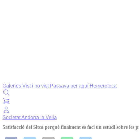
Galeries
Vist i no vist
Passava per aquí
Hemeroteca
Societat
Andorra la Vella
Satisfacció del Sitca perquè finalment es faci un estudi sobre les 