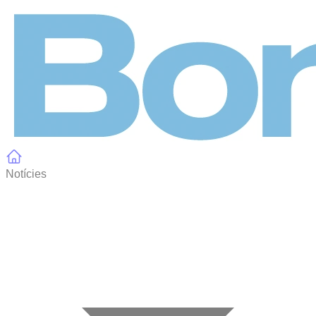
Panell de gestió de galetes
Notícies