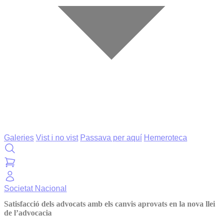
Galeries
Vist i no vist
Passava per aquí
Hemeroteca
Societat
Nacional
Satisfacció dels advocats amb els canvis aprovats en la nova llei
de l’advocacia