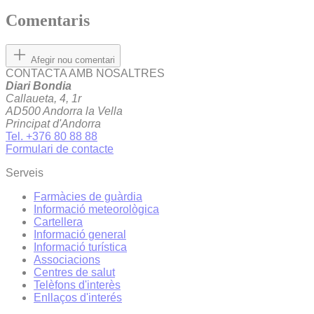
Comentaris
Afegir nou comentari
CONTACTA AMB NOSALTRES
Diari Bondia
Callaueta, 4, 1r
AD500 Andorra la Vella
Principat d'Andorra
Tel. +376 80 88 88
Formulari de contacte
Serveis
Farmàcies de guàrdia
Informació meteorològica
Cartellera
Informació general
Informació turística
Associacions
Centres de salut
Telèfons d'interès
Enllaços d'interés