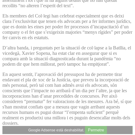
assentiment i tot i que hi ha alguns detalls que no han quedat
recollits “no alteren l’esperit del text”.
Els membres del Col·legi han celebrat especialment que es deixi
clara l’exclusivitat que tenen els advocats per a fer informes jurídics,
que es donin les eines per poder fer processos d’incapacitació d’un
company o el fet que s’exigeixin majories “menys rígides” per poder
fer canvis en els estatuts.
D’altra banda, i preguntats per la situació de col·lapse a la Batllia, el
vicedegà, Xavier Sopena, ha estat clar en assegurar que si es
compara amb la situació diagnosticada durant la pandèmia “no
podem dir que hem millorat, però tampoc ha empitjorat”.
En aquest sentit, l’aprovació del pressupost ha de permetre tirar
endavant el pla de xoc de la Justícia, que preveu la incorporació de
més personal, però tal com han admès avui els advocats, són
conscients que l’impacte no arribarà d’un dia per l’altre, ja que les
incorporacions han d’anar precedides de concursos. Per això
consideren “prematur” fer valoracions de les mesures. Ara bé, sí que
s'han mostrat confiats que a mesura que vagin arribant aquests
recursos humans es pugui donar “l’empenta suficient” perquè
realment es produeixi una millora i es puguin desencallar molts dels
dossiers.
Permetre
Google Adsense està deshabilitat.