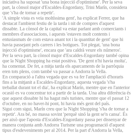
iniciativa ha suposat 'una bona injecció d'optimisme'. Per la seva
part, la cònsol major d'Escaldes-Engordany, Trini Marín, considera
que 's'ha de tornar a repetir'.
'A simple vista es veia moltíssima gent', ha explicat Ferrer, que ha
destacat l'ambient festiu de la tarda i nit de compres d'aquest
dissabte. La cònsol de la capital va estar parlant amb comerciants i
membres d'associacions, i aquests 'estaven molt contents i
entusiasmats de com estava anant tot i la quantitat de gent' que hi
havia passejant pels carrers i les botigues. Tot plegat, 'una bona
injecció d'optimisme', encara que 'ara caldrà veure els números'.
Per la seva part, la cònsol major d'Escaldes-Engordany també opina
que la Night Shopping ha estat positiva. 'De gent n'hi havia molta',
ha comentat. De fet, a mitja tarda els aparcaments de la parròquia
eren tots plens, com també va passar a Andorra la Vella.
En comparació a l'altra vegada que es va fer l'ampliació d'horaris
fins a la mitjanit a Escaldes-Engordany, aquesta vegada 's'ha
treballat durant tot el dia', ha explicat Marín, mentre que en l'anterior
ocasió es va concentrar tot a partir de la tarda. Una altra diferència és
que aquest dissabte hi ha hagut més turistes, mentre que el passat 12
d'octubre, en no haver-hi pont, hi havia més gent del país.
Sigui com sigui, Marín creu que la Night Shopping 's'ha de tornar a
repetir'. Ara bé, no massa sovint 'perquè sinó la gent se'n cansa'. És
per això que l'aposta d'Escaldes-Engordany passa per dissenyar de
manera conjunta amb Andorra Turisme una programació d'aquest
tipus d'esdeveniments per al 2014. Per la part d'Andorra la Vella,