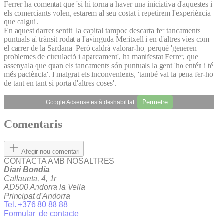
Ferrer ha comentat que 'si hi torna a haver una iniciativa d'aquestes i
els comerciants volen, estarem al seu costat i repetirem l'experiència
que calgui'.
En aquest darrer sentit, la capital tampoc descarta fer tancaments
puntuals al trànsit rodat a l'avinguda Meritxell i en d'altres vies com
el carrer de la Sardana. Però caldrà valorar-ho, perquè 'generen
problemes de circulació i aparcament', ha manifestat Ferrer, que
assenyala que quan els tancaments són puntuals la gent 'ho entén i té
més paciència'. I malgrat els inconvenients, 'també val la pena fer-ho
de tant en tant si porta d'altres coses'.
Permetre
Google Adsense està deshabilitat.
Comentaris
Afegir nou comentari
CONTACTA AMB NOSALTRES
Diari Bondia
Callaueta, 4, 1r
AD500 Andorra la Vella
Principat d'Andorra
Tel. +376 80 88 88
Formulari de contacte