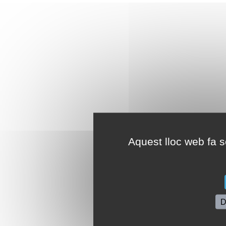
Aquest lloc web fa se
D