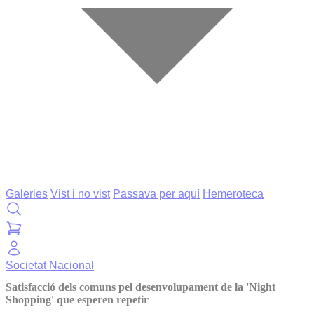
Galeries
Vist i no vist
Passava per aquí
Hemeroteca
Societat
Nacional
Satisfacció dels comuns pel desenvolupament de la 'Night
Shopping' que esperen repetir