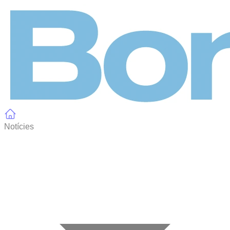
Panell de gestió de galetes
Notícies