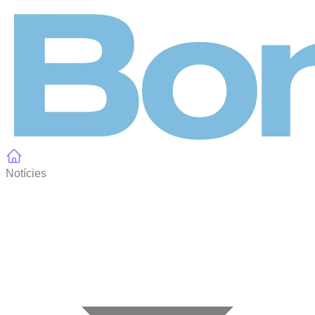
Panell de gestió de galetes
Notícies