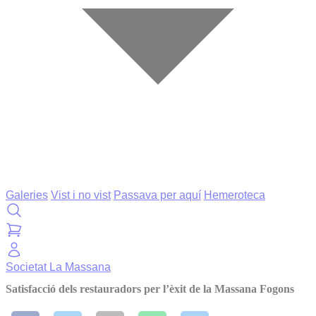
Galeries
Vist i no vist
Passava per aquí
Hemeroteca
Societat
La Massana
Satisfacció dels restauradors per l’èxit de la Massana Fogons