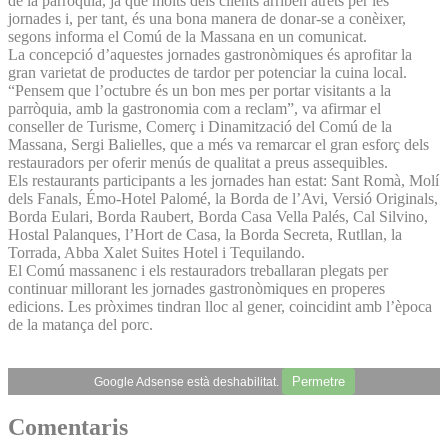
de la parròquia, ja que molts dels clients arriben atrets per les
jornades i, per tant, és una bona manera de donar-se a conèixer,
segons informa el Comú de la Massana en un comunicat.
La concepció d’aquestes jornades gastronòmiques és aprofitar la
gran varietat de productes de tardor per potenciar la cuina local.
“Pensem que l’octubre és un bon mes per portar visitants a la
parròquia, amb la gastronomia com a reclam”, va afirmar el
conseller de Turisme, Comerç i Dinamització del Comú de la
Massana, Sergi Balielles, que a més va remarcar el gran esforç dels
restauradors per oferir menús de qualitat a preus assequibles.
Els restaurants participants a les jornades han estat: Sant Romà, Molí
dels Fanals, Émo-Hotel Palomé, la Borda de l’Avi, Versió Originals,
Borda Eulari, Borda Raubert, Borda Casa Vella Palés, Cal Silvino,
Hostal Palanques, l’Hort de Casa, la Borda Secreta, Rutllan, la
Torrada, Abba Xalet Suites Hotel i Tequilando.
El Comú massanenc i els restauradors treballaran plegats per
continuar millorant les jornades gastronòmiques en properes
edicions. Les pròximes tindran lloc al gener, coincidint amb l’època
de la matança del porc.
Permetre
Google Adsense està deshabilitat.
Comentaris