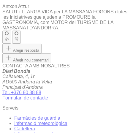
Antxon Atzur
SALUT i LLARGA VIDA per LA MASSANA FOGONS i totes
les Iniciatrives que ajuden a PROMOURE la
GASTRONOMÍA, com MOTOR del TURISME DE LA
MASSANA I D'ANDORRA.
👍
👎
Afegir resposta
Afegir nou comentari
CONTACTA AMB NOSALTRES
Diari Bondia
Callaueta, 4, 1r
AD500 Andorra la Vella
Principat d'Andorra
Tel. +376 80 88 88
Formulari de contacte
Serveis
Farmàcies de guàrdia
Informació meteorològica
Cartellera