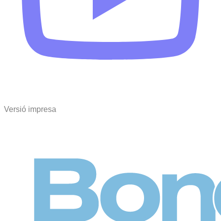
Versió impresa