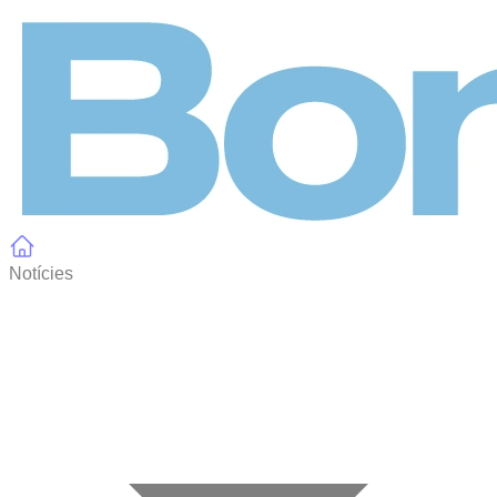
Panell de gestió de galetes
Notícies