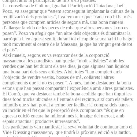
comptat amb la participació de fins a 43 parades.
La consellera de Cultura, Igualtat i Participació Ciutadana, Jael
Pozo, va assegurar que “estem aconseguint implantar la cultura de la
reutilització dels productes”, i va remarcar que “cada cop hi ha més
persones que compren articles de segona mà, una bona manera
d’allargar la vida de les peces de roba que altres persones ja no es
posen”. Pozo va afegir que “un altre dels objectius és dinamitzar la
parròquia i, en aquest sentit, durant tot el cap de setmana hi ha hagut
molt moviment al centre de la Massana, ja que ha vingut gent de tot
el país”.
Així mateix, segons es va remarcar des de la corporació
massanenca, les paradistes han quedat “molt satisfetes” amb les
vendes que han fet durant els tres dies, ja que algunes han liquidat
una bona part dels seus articles. Així, totes “han complert amb
l’objectiu de vendre vestits, bosses de mà, collarets i altres
complements que ja no es posen”. A més, també destaquen la bona
estona que han passat compartint l’experiència amb altres paradistes.
El Comú, que va destacar també la bona acollida que han tingut les
dues food trucks ubicades a l’entrada del recinte, així com els tallers
infantils que s’han portat a terme per facilitar la compra dels pares,
va incidir en el fet que la percepció dels compradors “és que en
aquesta edició encara ha millorat més la imatge del mercat, amb
espais atractius i productes interessants”.
Les participants van manifestar la seva voluntat de continuar amb el
Vide Dressing massanenc, que tindrà la pròxima edició a la tardor,