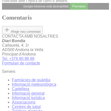
coincidint amb l’època de canvi d’armaris.
Permetre
Google Adsense està deshabilitat.
Comentaris
Afegir nou comentari
CONTACTA AMB NOSALTRES
Diari Bondia
Callaueta, 4, 1r
AD500 Andorra la Vella
Principat d'Andorra
Tel. +376 80 88 88
Formulari de contacte
Serveis
Farmàcies de guàrdia
Informació meteorològica
Cartellera
Informació general
Informació turística
Associacions
Centres de salut