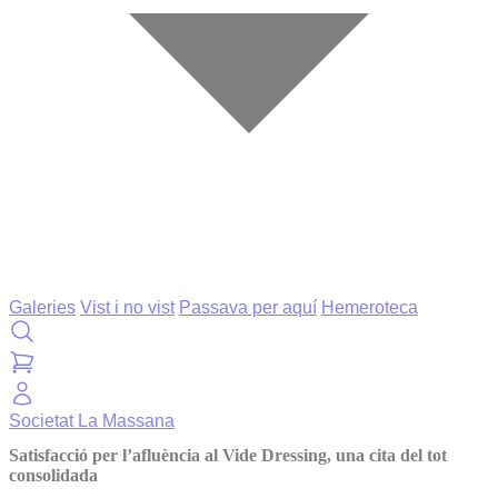
Galeries
Vist i no vist
Passava per aquí
Hemeroteca
Societat
La Massana
Satisfacció per l’afluència al Vide Dressing, una cita del tot
consolidada