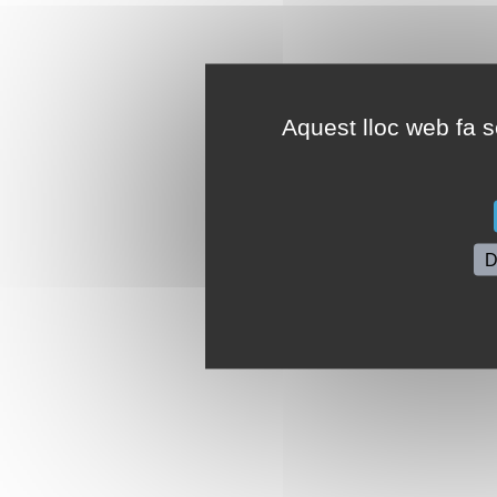
Aquest lloc web fa se
D