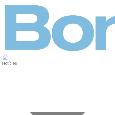
Panell de gestió de galetes
Notícies