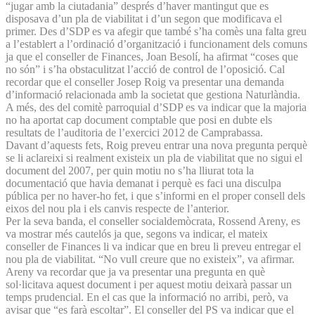
“jugar amb la ciutadania” després d’haver mantingut que es
disposava d’un pla de viabilitat i d’un segon que modificava el
primer. Des d’SDP es va afegir que també s’ha comès una falta greu
a l’establert a l’ordinació d’organització i funcionament dels comuns
ja que el conseller de Finances, Joan Besolí, ha afirmat “coses que
no són” i s’ha obstaculitzat l’acció de control de l’oposició. Cal
recordar que el conseller Josep Roig va presentar una demanda
d’informació relacionada amb la societat que gestiona Naturlàndia.
A més, des del comitè parroquial d’SDP es va indicar que la majoria
no ha aportat cap document comptable que posi en dubte els
resultats de l’auditoria de l’exercici 2012 de Camprabassa.
Davant d’aquests fets, Roig preveu entrar una nova pregunta perquè
se li aclareixi si realment existeix un pla de viabilitat que no sigui el
document del 2007, per quin motiu no s’ha lliurat tota la
documentació que havia demanat i perquè es faci una disculpa
pública per no haver-ho fet, i que s’informi en el proper consell dels
eixos del nou pla i els canvis respecte de l’anterior.
Per la seva banda, el conseller socialdemòcrata, Rossend Areny, es
va mostrar més cautelós ja que, segons va indicar, el mateix
conseller de Finances li va indicar que en breu li preveu entregar el
nou pla de viabilitat. “No vull creure que no existeix”, va afirmar.
Areny va recordar que ja va presentar una pregunta en què
sol·licitava aquest document i per aquest motiu deixarà passar un
temps prudencial. En el cas que la informació no arribi, però, va
avisar que “es farà escoltar”. El conseller del PS va indicar que el