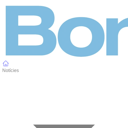
Panell de gestió de galetes
Notícies