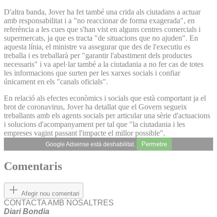
D'altra banda, Jover ha fet també una crida als ciutadans a actuar
amb responsabilitat i a "no reaccionar de forma exagerada", en
referència a les cues que s'han vist en alguns centres comercials i
supermercats, ja que es tracta "de situacions que no ajuden". En
aquesta línia, el ministre va assegurar que des de l'executiu es
treballa i es treballarà per "garantir l'abastiment dels productes
necessaris" i va apel·lar també a la ciutadania a no fer cas de totes
les informacions que surten per les xarxes socials i confiar
únicament en els "canals oficials".
En relació als efectes econòmics i socials que està comportant ja el
brot de coronavirus, Jover ha detallat que el Govern segueix
treballants amb els agents socials per articular una sèrie d'actuacions
i solucions d'acompanyament per tal que "la ciutadania i les
empreses vagint passant l'impacte el millor possible".
Permetre
Google Adsense està deshabilitat.
Comentaris
Afegir nou comentari
CONTACTA AMB NOSALTRES
Diari Bondia