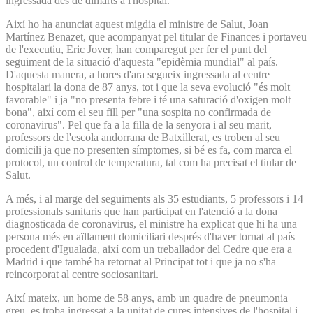
ingressada des de dimarts a l'hospital.
Així ho ha anunciat aquest migdia el ministre de Salut, Joan
Martínez Benazet, que acompanyat pel titular de Finances i portaveu
de l'executiu, Eric Jover, han comparegut per fer el punt del
seguiment de la situació d'aquesta "epidèmia mundial" al país.
D'aquesta manera, a hores d'ara segueix ingressada al centre
hospitalari la dona de 87 anys, tot i que la seva evolució "és molt
favorable" i ja "no presenta febre i té una saturació d'oxigen molt
bona", així com el seu fill per "una sospita no confirmada de
coronavirus". Pel que fa a la filla de la senyora i al seu marit,
professors de l'escola andorrana de Batxillerat, es troben al seu
domicili ja que no presenten símptomes, si bé es fa, com marca el
protocol, un control de temperatura, tal com ha precisat el tiular de
Salut.
A més, i al marge del seguiments als 35 estudiants, 5 professors i 14
professionals sanitaris que han participat en l'atenció a la dona
diagnosticada de coronavirus, el ministre ha explicat que hi ha una
persona més en aïllament domiciliari després d'haver tornat al país
procedent d'Igualada, així com un treballador del Cedre que era a
Madrid i que també ha retornat al Principat tot i que ja no s'ha
reincorporat al centre sociosanitari.
Així mateix, un home de 58 anys, amb un quadre de pneumonia
greu, es troba ingressat a la unitat de cures intensives de l'hospital i