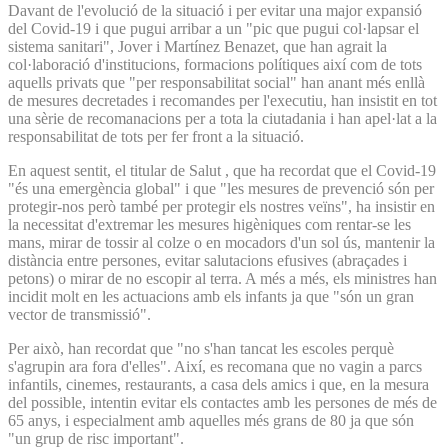
Davant de l'evolució de la situació i per evitar una major expansió
del Covid-19 i que pugui arribar a un "pic que pugui col·lapsar el
sistema sanitari", Jover i Martínez Benazet, que han agrait la
col·laboració d'institucions, formacions polítiques així com de tots
aquells privats que "per responsabilitat social" han anant més enllà
de mesures decretades i recomandes per l'executiu, han insistit en tot
una sèrie de recomanacions per a tota la ciutadania i han apel·lat a la
responsabilitat de tots per fer front a la situació.
En aquest sentit, el titular de Salut , que ha recordat que el Covid-19
"és una emergència global" i que "les mesures de prevenció són per
protegir-nos però també per protegir els nostres veïns", ha insistir en
la necessitat d'extremar les mesures higèniques com rentar-se les
mans, mirar de tossir al colze o en mocadors d'un sol ús, mantenir la
distància entre persones, evitar salutacions efusives (abraçades i
petons) o mirar de no escopir al terra. A més a més, els ministres han
incidit molt en les actuacions amb els infants ja que "són un gran
vector de transmissió".
Per això, han recordat que "no s'han tancat les escoles perquè
s'agrupin ara fora d'elles". Així, es recomana que no vagin a parcs
infantils, cinemes, restaurants, a casa dels amics i que, en la mesura
del possible, intentin evitar els contactes amb les persones de més de
65 anys, i especialment amb aquelles més grans de 80 ja que són
"un grup de risc important".