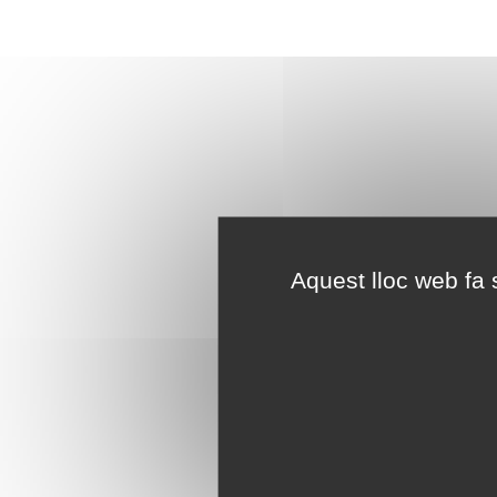
Aquest lloc web fa s