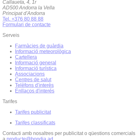
Callaueta, 4, 1r
AD500 Andorra la Vella
Principat d'Andorra
Tel. +376 80 88 88
Formulari de contacte
Serveis
Farmàcies de guàrdia
Informació meteorològica
Cartellera
Informació general
Informació turística
Associacions
Centres de salut
Telèfons d'interès
Enllaços d'interés
Tarifes
Tarifes publicitat
Tarifes classificats
Contacti amb nosaltres per publicitat o qüestions comercials
a
producte@bondia.ad