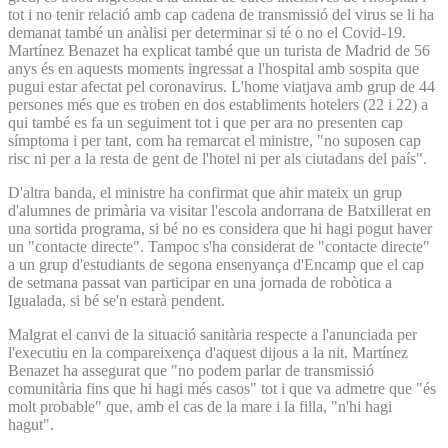
tot i no tenir relació amb cap cadena de transmissió del virus se li ha
demanat també un anàlisi per determinar si té o no el Covid-19.
Martínez Benazet ha explicat també que un turista de Madrid de 56
anys és en aquests moments ingressat a l'hospital amb sospita que
pugui estar afectat pel coronavirus. L'home viatjava amb grup de 44
persones més que es troben en dos establiments hotelers (22 i 22) a
qui també es fa un seguiment tot i que per ara no presenten cap
símptoma i per tant, com ha remarcat el ministre, "no suposen cap
risc ni per a la resta de gent de l'hotel ni per als ciutadans del país".
D'altra banda, el ministre ha confirmat que ahir mateix un grup
d'alumnes de primària va visitar l'escola andorrana de Batxillerat en
una sortida programa, si bé no es considera que hi hagi pogut haver
un "contacte directe". Tampoc s'ha considerat de "contacte directe"
a un grup d'estudiants de segona ensenyança d'Encamp que el cap
de setmana passat van participar en una jornada de robòtica a
Igualada, si bé se'n estarà pendent.
Malgrat el canvi de la situació sanitària respecte a l'anunciada per
l'executiu en la compareixença d'aquest dijous a la nit, Martínez
Benazet ha assegurat que "no podem parlar de transmissió
comunitària fins que hi hagi més casos" tot i que va admetre que "és
molt probable" que, amb el cas de la mare i la filla, "n'hi hagi
hagut".