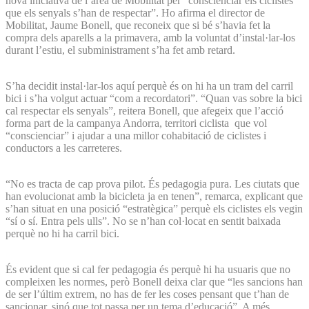
nova iniciativa de l’àrea de Mobilitat per “conscienciar els ciclistes
que els senyals s’han de respectar”. Ho afirma el director de
Mobilitat, Jaume Bonell, que reconeix que si bé s’havia fet la
compra dels aparells a la primavera, amb la voluntat d’instal·lar-los
durant l’estiu, el subministrament s’ha fet amb retard.
S’ha decidit instal·lar-los aquí perquè és on hi ha un tram del carril
bici i s’ha volgut actuar “com a recordatori”. “Quan vas sobre la bici
cal respectar els senyals”, reitera Bonell, que afegeix que l’acció
forma part de la campanya Andorra, territori ciclista que vol
“conscienciar” i ajudar a una millor cohabitació de ciclistes i
conductors a les carreteres.
“No es tracta de cap prova pilot. És pedagogia pura. Les ciutats que
han evolucionat amb la bicicleta ja en tenen”, remarca, explicant que
s’han situat en una posició “estratègica” perquè els ciclistes els vegin
“sí o sí. Entra pels ulls”. No se n’han col·locat en sentit baixada
perquè no hi ha carril bici.
És evident que si cal fer pedagogia és perquè hi ha usuaris que no
compleixen les normes, però Bonell deixa clar que “les sancions han
de ser l’últim extrem, no has de fer les coses pensant que t’han de
sancionar, sinó que tot passa per un tema d’educació”. A més,