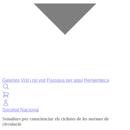
Galeries
Vist i no vist
Passava per aquí
Hemeroteca
Societat
Nacional
Semàfors per conscienciar els ciclistes de les normes de
circulació