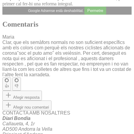
primer cal fer-hi una reforma integral.
Permetre
Google Adsense està deshabilitat.
Comentaris
Maria
Clar, que els semàfors normals no son suficient específics
amb els colors com perquè els nostres ciclistes aficionats de
corona"soc el puto amo" els veièssin. Per cert, deseguit es
nota qui es aficionat i el profesional , aquests darrers
respecten , pel que es fan respectar, no emprenyen i no van
liant-la com les colletes de altres que fins i tot va un costat de
l'altre fent la xarradeta.
👍
👎
Afegir resposta
Afegir nou comentari
CONTACTA AMB NOSALTRES
Diari Bondia
Callaueta, 4, 1r
AD500 Andorra la Vella