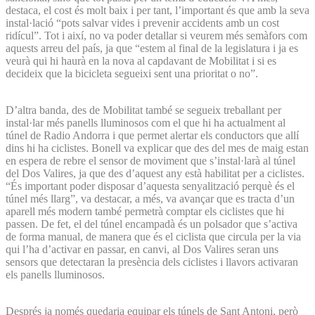
destaca, el cost és molt baix i per tant, l’important és que amb la seva
instal·lació “pots salvar vides i prevenir accidents amb un cost
ridícul”. Tot i així, no va poder detallar si veurem més semàfors com
aquests arreu del país, ja que “estem al final de la legislatura i ja es
veurà qui hi haurà en la nova al capdavant de Mobilitat i si es
decideix que la bicicleta segueixi sent una prioritat o no”.
D’altra banda, des de Mobilitat també se segueix treballant per
instal·lar més panells lluminosos com el que hi ha actualment al
túnel de Radio Andorra i que permet alertar els conductors que allí
dins hi ha ciclistes. Bonell va explicar que des del mes de maig estan
en espera de rebre el sensor de moviment que s’instal·larà al túnel
del Dos Valires, ja que des d’aquest any està habilitat per a ciclistes.
“És important poder disposar d’aquesta senyalització perquè és el
túnel més llarg”, va destacar, a més, va avançar que es tracta d’un
aparell més modern també permetrà comptar els ciclistes que hi
passen. De fet, el del túnel encampadà és un polsador que s’activa
de forma manual, de manera que és el ciclista que circula per la via
qui l’ha d’activar en passar, en canvi, al Dos Valires seran uns
sensors que detectaran la presència dels ciclistes i llavors activaran
els panells lluminosos.
Després ja només quedaria equipar els túnels de Sant Antoni, però