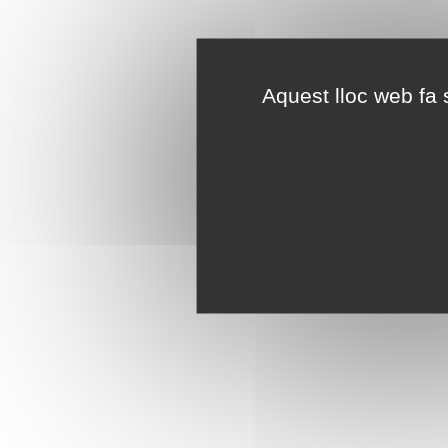
Aquest lloc web fa s