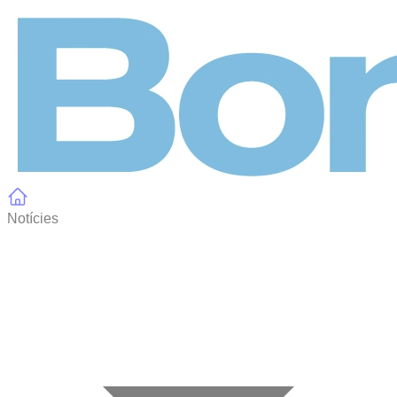
Panell de gestió de galetes
Notícies