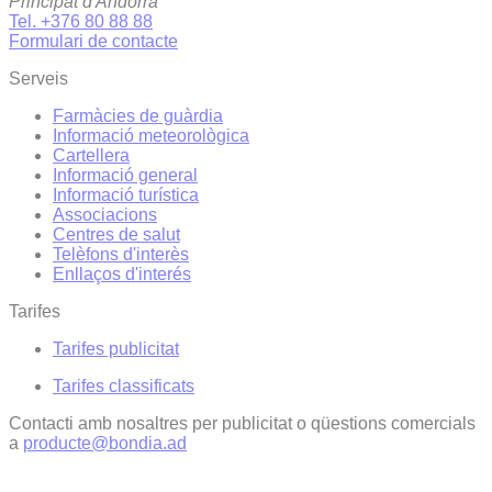
Principat d'Andorra
Tel. +376 80 88 88
Formulari de contacte
Serveis
Farmàcies de guàrdia
Informació meteorològica
Cartellera
Informació general
Informació turística
Associacions
Centres de salut
Telèfons d'interès
Enllaços d'interés
Tarifes
Tarifes publicitat
Tarifes classificats
Contacti amb nosaltres per publicitat o qüestions comercials
a
producte@bondia.ad