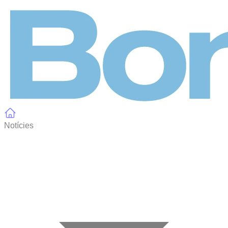
Panell de gestió de galetes
Notícies