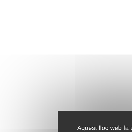
Aquest lloc web fa s