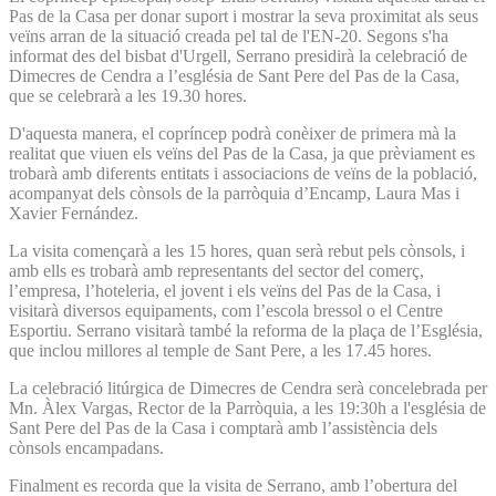
Pas de la Casa per donar suport i mostrar la seva proximitat als seus
veïns arran de la situació creada pel tal de l'EN-20. Segons s'ha
informat des del bisbat d'Urgell, Serrano presidirà la celebració de
Dimecres de Cendra a l’església de Sant Pere del Pas de la Casa,
que se celebrarà a les 19.30 hores.
D'aquesta manera, el copríncep podrà conèixer de primera mà la
realitat que viuen els veïns del Pas de la Casa, ja que prèviament es
trobarà amb diferents entitats i associacions de veïns de la població,
acompanyat dels cònsols de la parròquia d’Encamp, Laura Mas i
Xavier Fernández.
La visita començarà a les 15 hores, quan serà rebut pels cònsols, i
amb ells es trobarà amb representants del sector del comerç,
l’empresa, l’hoteleria, el jovent i els veïns del Pas de la Casa, i
visitarà diversos equipaments, com l’escola bressol o el Centre
Esportiu. Serrano visitarà també la reforma de la plaça de l’Església,
que inclou millores al temple de Sant Pere, a les 17.45 hores.
La celebració litúrgica de Dimecres de Cendra serà concelebrada per
Mn. Àlex Vargas, Rector de la Parròquia, a les 19:30h a l'església de
Sant Pere del Pas de la Casa i comptarà amb l’assistència dels
cònsols encampadans.
Finalment es recorda que la visita de Serrano, amb l’obertura del