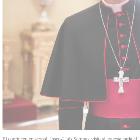
El copríncep episcopal, Josep-Lluís Serrano, visitarà aquesta tarda el