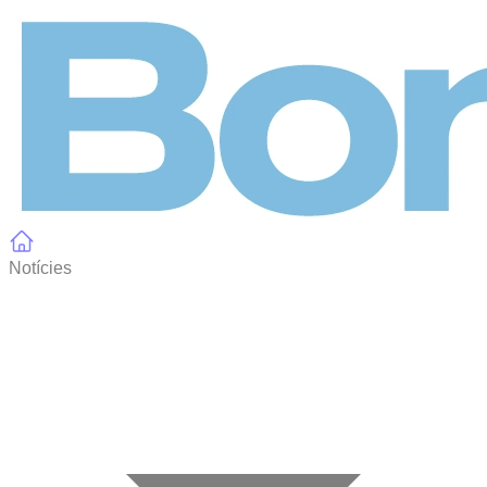
Panell de gestió de galetes
Notícies