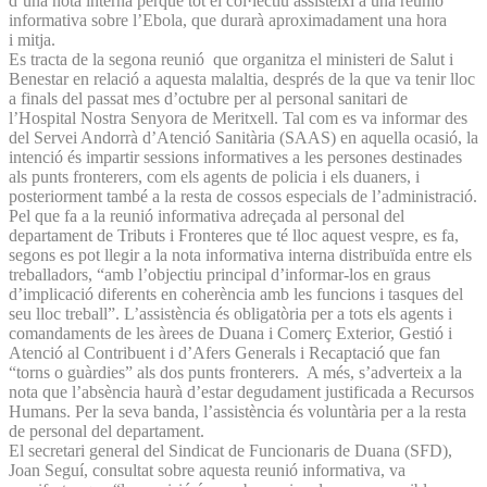
d’una nota interna perquè tot el col·lectiu assisteixi a una reunió
informativa sobre l’Ebola, que durarà aproximadament una hora
i mitja.
Es tracta de la segona reunió que organitza el ministeri de Salut i
Benestar en relació a aquesta malaltia, després de la que va tenir lloc
a finals del passat mes d’octubre per al personal sanitari de
l’Hospital Nostra Senyora de Meritxell. Tal com es va informar des
del Servei Andorrà d’Atenció Sanitària (SAAS) en aquella ocasió, la
intenció és impartir sessions informatives a les persones destinades
als punts fronterers, com els agents de policia i els duaners, i
posteriorment també a la resta de cossos especials de l’administració.
Pel que fa a la reunió informativa adreçada al personal del
departament de Tributs i Fronteres que té lloc aquest vespre, es fa,
segons es pot llegir a la nota informativa interna distribuïda entre els
treballadors, “amb l’objectiu principal d’informar-los en graus
d’implicació diferents en coherència amb les funcions i tasques del
seu lloc treball”. L’assistència és obligatòria per a tots els agents i
comandaments de les àrees de Duana i Comerç Exterior, Gestió i
Atenció al Contribuent i d’Afers Generals i Recaptació que fan
“torns o guàrdies” als dos punts fronterers. A més, s’adverteix a la
nota que l’absència haurà d’estar degudament justificada a Recursos
Humans. Per la seva banda, l’assistència és voluntària per a la resta
de personal del departament.
El secretari general del Sindicat de Funcionaris de Duana (SFD),
Joan Seguí, consultat sobre aquesta reunió informativa, va