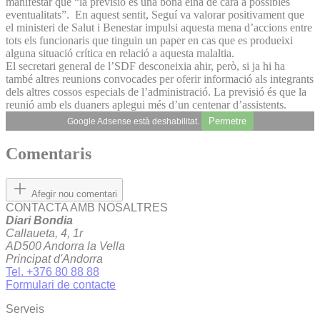
manifestar que “la previsió és una bona eina de cara a possibles
eventualitats”. En aquest sentit, Seguí va valorar positivament que
el ministeri de Salut i Benestar impulsi aquesta mena d’accions entre
tots els funcionaris que tinguin un paper en cas que es produeixi
alguna situació crítica en relació a aquesta malaltia.
El secretari general de l’SDF desconeixia ahir, però, si ja hi ha
també altres reunions convocades per oferir informació als integrants
dels altres cossos especials de l’administració. La previsió és que la
reunió amb els duaners aplegui més d’un centenar d’assistents.
Permetre
Google Adsense està deshabilitat.
Comentaris
Afegir nou comentari
CONTACTA AMB NOSALTRES
Diari Bondia
Callaueta, 4, 1r
AD500 Andorra la Vella
Principat d'Andorra
Tel. +376 80 88 88
Formulari de contacte
Serveis