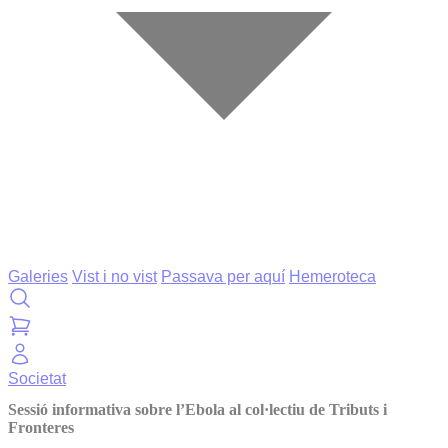
Galeries
Vist i no vist
Passava per aquí
Hemeroteca
Societat
Sessió informativa sobre l’Ebola al col·lectiu de Tributs i
Fronteres