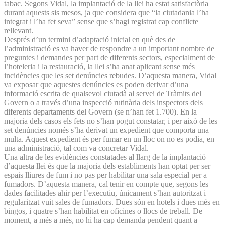
tabac. Segons Vidal, la implantació de la llei ha estat satisfactòria
durant aquests sis mesos, ja que considera que “la ciutadania l’ha
integrat i l’ha fet seva” sense que s’hagi registrat cap conflicte
rellevant.
Després d’un termini d’adaptació inicial en què des de
l’administració es va haver de respondre a un important nombre de
preguntes i demandes per part de diferents sectors, especialment de
l’hoteleria i la restauració, la llei s’ha anat aplicant sense més
incidències que les set denúncies rebudes. D’aquesta manera, Vidal
va exposar que aquestes denúncies es poden derivar d’una
informació escrita de qualsevol ciutadà al servei de Tràmits del
Govern o a través d’una inspecció rutinària dels inspectors dels
diferents departaments del Govern (se n’han fet 1.700). En la
majoria dels casos els fets no s’han pogut constatar, i per això de les
set denúncies només s’ha derivat un expedient que comporta una
multa. Aquest expedient és per fumar en un lloc on no es podia, en
una administració, tal com va concretar Vidal.
Una altra de les evidències constatades al llarg de la implantació
d’aquesta llei és que la majoria dels establiments han optat per ser
espais lliures de fum i no pas per habilitar una sala especial per a
fumadors. D’aquesta manera, cal tenir en compte que, segons les
dades facilitades ahir per l’executiu, únicament s’han autoritzat i
regularitzat vuit sales de fumadors. Dues són en hotels i dues més en
bingos, i quatre s’han habilitat en oficines o llocs de treball. De
moment, a més a més, no hi ha cap demanda pendent quant a