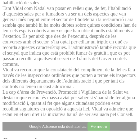
habilitació de sales.
Tant Vidal com Nadal van posar en relleu que, de fet, l’habilitació
d’aquestes sales per a fumadors va ser un dels aspectes que van
generar més neguit entre el sector de l’hoteleria i la restauració i ara
sembla que també hi ha molts dubtes sobre quines condicions han de
tenir els espais coberts annexos que han ubicat molts establiments a
l’exterior. És per això que des de l’executiu, després de les
converses amb el sector, s’ha optat per editar un tríptic en què es
recorda aquestes característiques. L’administració també recorda que
el senyal que indica que està prohibit fumar és gratuït i que es pot
passar a recollir a qualsevol servei de Tràmits del Govern o dels
comuns.
Vidal va recordar que la constatació del compliment de la llei es fa a
través de les inspeccions ordinàries que porten a terme els inspectors
dels diferents departaments de l’administració i que per tant els
controls no tenen un cost addicional.
La cap d’àrea de Prevenció, Promoció i Vigilància de la Salut va
destacar que encara és massa aviat per saber si s’haurà de fer alguna
modificació i, quant al fet que alguns ciutadans podrien estar
recollint signatures en oposició a aquesta llei, Vidal va admetre que
estan en el seu dret i la iniciativa haurà de ser avaluada pel Consell.
Permetre
Google Adsense està deshabilitat.