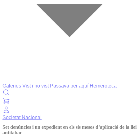
Galeries
Vist i no vist
Passava per aquí
Hemeroteca
Societat
Nacional
Set denúncies i un expedient en els sis mesos d’aplicació de la llei
antitabac