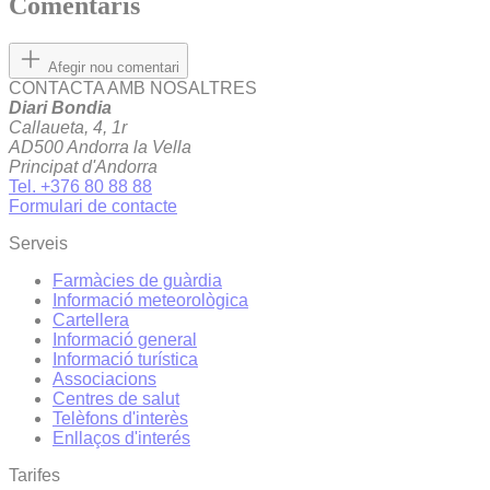
Comentaris
Afegir nou comentari
CONTACTA AMB NOSALTRES
Diari Bondia
Callaueta, 4, 1r
AD500 Andorra la Vella
Principat d'Andorra
Tel. +376 80 88 88
Formulari de contacte
Serveis
Farmàcies de guàrdia
Informació meteorològica
Cartellera
Informació general
Informació turística
Associacions
Centres de salut
Telèfons d'interès
Enllaços d'interés
Tarifes