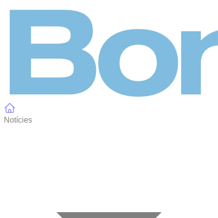
Panell de gestió de galetes
Notícies