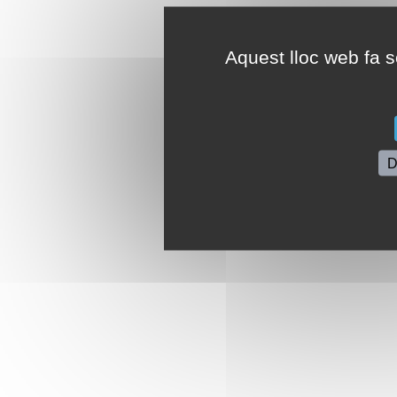
Aquest lloc web fa se
D