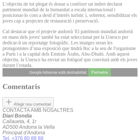
L'objectiu de tot plegat és donar a conèixer un indret declarat
patrimoni mundial de la humanitat a escala internacional i
posicionar-lo com a destí d’interès turístic i, sobretot, sensibilitzar els
joves cap a projectes de restauració i preservació.
Cal destacar que el projecte andorrà 'El patrimoni mundial andorrà
en mans dels joves' també ha estat seleccionat per la Unesco per
dedicar-li un reportatge fotogràfic. Les imatges seran les
protagonistes d’una exposició que tindrà lloc a la seu de l'organisme
a París i a la capital dels Emirats Àrabs, Abu-Dhabi. Amb aquest
objectiu, la Unesco ha enviat un fotògraf que conviurà amb els joves
durant l’estada.
Permetre
Google Adsense està deshabilitat.
Comentaris
Afegir nou comentari
CONTACTA AMB NOSALTRES
Diari Bondia
Callaueta, 4, 1r
AD500 Andorra la Vella
Principat d'Andorra
Tel. +376 80 88 88