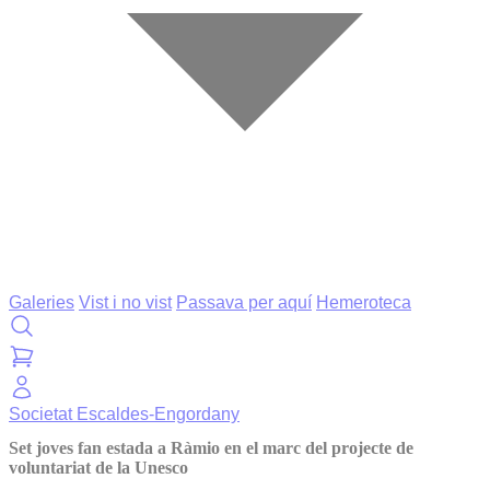
Galeries
Vist i no vist
Passava per aquí
Hemeroteca
Societat
Escaldes-Engordany
Set joves fan estada a Ràmio en el marc del projecte de
voluntariat de la Unesco