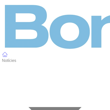
Panell de gestió de galetes
Notícies