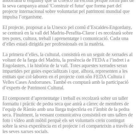
andorrana d’enguany que la Unesco ha escollit perquè formi part de
la seva campanya anual 'Construir el futur' que forma part del
projecte internacional sobre voluntariat pel patrimoni mundial que
impulsa l’organisme.
El projecte, proposat a la Unesco pel comú d’Escaldes-Engordany,
se centrarà en la vall del Madriu-Perafita-Claror i es recolzarà sobre
tres potes, cultura, treball i aprenentatge i comunicació. Cada una
d’elles estarà dirigida per professionals en la matèria.
La primera d’elles, la cultural, consistirà en un seguit de xerrades al
voltant de la farga del Madriu, la presència de FEDA a l’indret i a
Engolasters, i la història de la vall. Totes aquestes xerrades seran
impartides per guies especialitzats i que, alhora, representen a les
entitats que col·laboren en el projecte com són FEDA Cultura i
Velles Cases Andorranes. També es comptarà amb la participació
d’experts de Patrimoni Cultural.
El component d’aprenentatge i treball es recolzarà sobre un taller
formatiu i pràctic de pedra seca que anirà a càrrec de membres de
l’equip de Ràmio amb una llarga trajectòria en l’àmbit de la pedra
seca. Finalment, la vessant comunicativa consistirà en uns tallers de
foto i vídeo amb mòbil perquè els set voluntaris creïn contingut
sobre la seva experiència en el projecte i el comparteixin a través de
les seves xarxes socials.