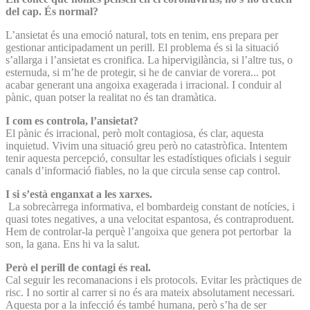
del cap. És normal?
L’ansietat és una emoció natural, tots en tenim, ens prepara per
gestionar anticipadament un perill. El problema és si la situació
s’allarga i l’ansietat es cronifica. La hipervigilància, si l’altre tus, o
esternuda, si m’he de protegir, si he de canviar de vorera... pot
acabar generant una angoixa exagerada i irracional. I conduir al
pànic, quan potser la realitat no és tan dramàtica.
I com es controla, l’ansietat?
El pànic és irracional, però molt contagiosa, és clar, aquesta
inquietud. Vivim una situació greu però no catastròfica. Intentem
tenir aquesta percepció, consultar les estadístiques oficials i seguir
canals d’informació fiables, no la que circula sense cap control.
I si s’està enganxat a les xarxes.
La sobrecàrrega informativa, el bombardeig constant de notícies, i
quasi totes negatives, a una velocitat espantosa, és contraproduent.
Hem de controlar-la perquè l’angoixa que genera pot pertorbar la
son, la gana. Ens hi va la salut.
Però el perill de contagi és real.
Cal seguir les recomanacions i els protocols. Evitar les pràctiques de
risc. I no sortir al carrer si no és ara mateix absolutament necessari.
Aquesta por a la infecció és també humana, però s’ha de ser