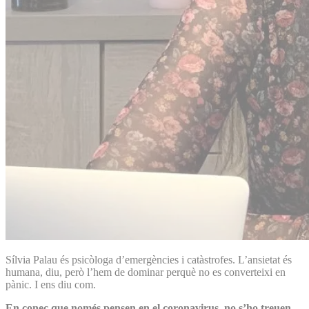
Sílvia Palau és psicòloga d’emergències i catàstrofes. L’ansietat és
humana, diu, però l’hem de dominar perquè no es converteixi en
pànic. I ens diu com.
En conec que només pensen en el coronavirus, no s’ho treuen