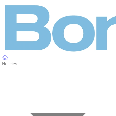
Panell de gestió de galetes
Notícies