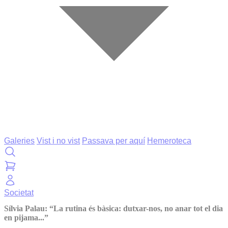
Galeries
Vist i no vist
Passava per aquí
Hemeroteca
Societat
Sílvia Palau: “La rutina és bàsica: dutxar-nos, no anar tot el dia
en pijama...”