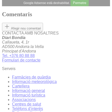
Permetre
Google Adsense està deshabilitat.
Comentaris
Afegir nou comentari
CONTACTA AMB NOSALTRES
Diari Bondia
Callaueta, 4, 1r
AD500 Andorra la Vella
Principat d'Andorra
Tel. +376 80 88 88
Formulari de contacte
Serveis
Farmàcies de guàrdia
Informació meteorològica
Cartellera
Informació general
Informació turística
Associacions
Centres de salut
Telèfons d'interès