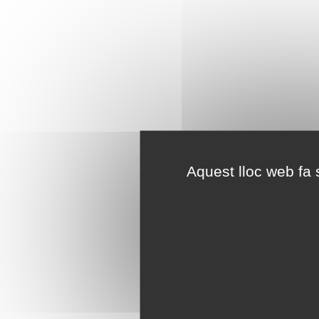
Aquest lloc web fa s