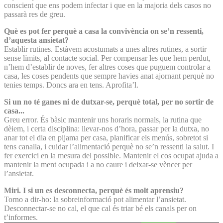
conscient que ens podem infectar i que en la majoria dels casos no
passarà res de greu.
Què es pot fer perquè a casa la convivència on se’n ressenti,
d’aquesta ansietat?
Establir rutines. Estàvem acostumats a unes altres rutines, a sortir
sense límits, al contacte social. Per compensar les que hem perdut,
n’hem d’establir de noves, fer altres coses que puguem controlar a
casa, les coses pendents que sempre havies anat ajornant perquè no
tenies temps. Doncs ara en tens. Aprofita’l.
Si un no té ganes ni de dutxar-se, perquè total, per no sortir de
casa...
Greu error. És bàsic mantenir uns horaris normals, la rutina que
dèiem, i certa disciplina: llevar-nos d’hora, passar per la dutxa, no
anar tot el dia en pijama per casa, planificar els menús, sobretot si
tens canalla, i cuidar l’alimentació perquè no se’n ressenti la salut. I
fer exercici en la mesura del possible. Mantenir el cos ocupat ajuda a
mantenir la ment ocupada i a no caure i deixar-se vèncer per
l’ansietat.
Miri. I si un es desconnecta, perquè és molt aprensiu?
Torno a dir-ho: la sobreinformació pot alimentar l’ansietat.
Desconnectar-se no cal, el que cal és triar bé els canals per on
t’informes.