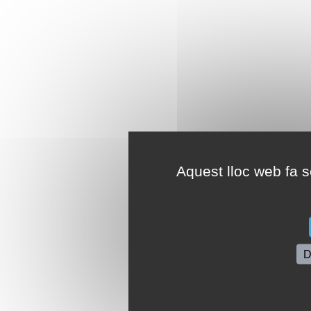
Aquest lloc web fa se
D