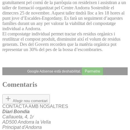
gratuïtament pel comú de la parròquia on resideixen i assistiran a un
taller de formació organitzat pel Centre Andorra Sostenible el
dimecres 25 de novembre. Aquest taller tindrà lloc a les 18 hores al
punt jove d’Escaldes-Engordany. Es farà un seguiment d’aquestes
famílies durant un any per valorar la viabilitat del compostatge
individual a Andorra.
El compostatge individual permet tractar els residus orgànics i
reutilitzar el compost produït, disminuint així el volum de residus
generats. Des del Govern recorden que la matèria orgànica pot
representar un 30% del pes de la bossa d’escombraries.
Permetre
Google Adsense està deshabilitat.
Comentaris
Afegir nou comentari
CONTACTA AMB NOSALTRES
Diari Bondia
Callaueta, 4, 1r
AD500 Andorra la Vella
Principat d'Andorra