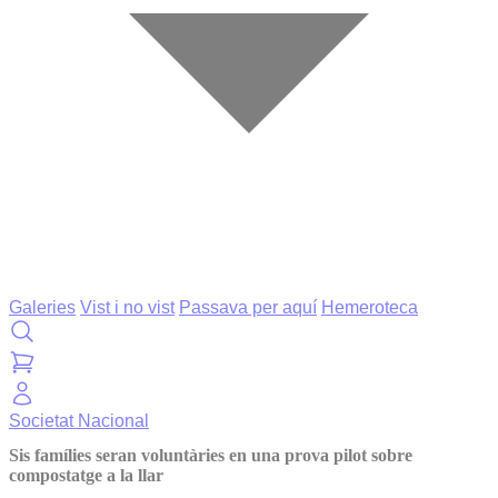
Galeries
Vist i no vist
Passava per aquí
Hemeroteca
Societat
Nacional
Sis famílies seran voluntàries en una prova pilot sobre
compostatge a la llar