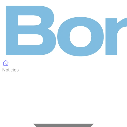
Panell de gestió de galetes
Notícies