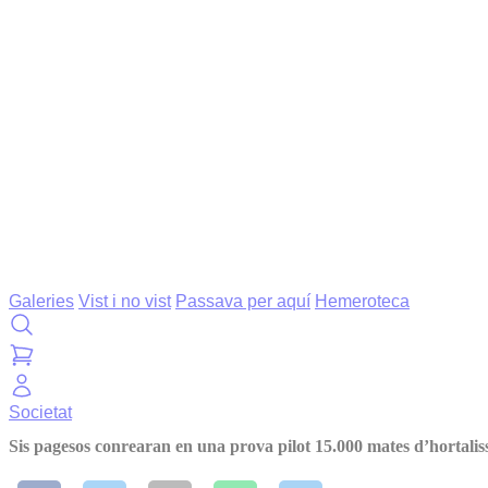
Galeries
Vist i no vist
Passava per aquí
Hemeroteca
Societat
Sis pagesos conrearan en una prova pilot 15.000 mates d’hortalis