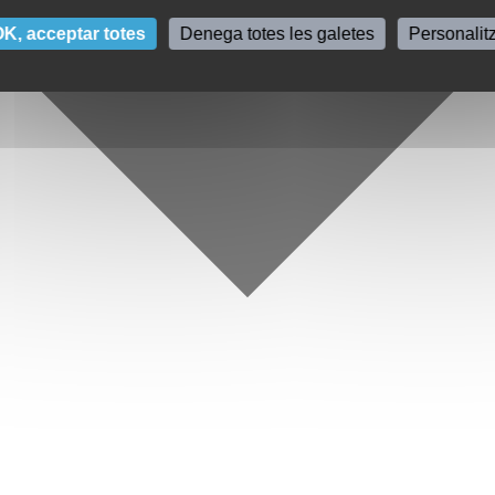
K, acceptar totes
Denega totes les galetes
Personalit