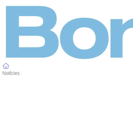
Panell de gestió de galetes
Notícies