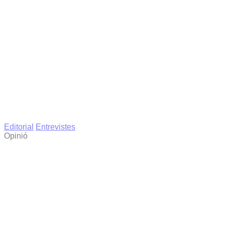
Editorial
Entrevistes
Opinió