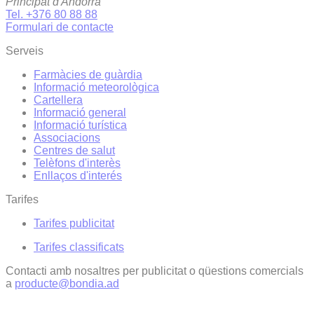
Principat d'Andorra
Tel. +376 80 88 88
Formulari de contacte
Serveis
Farmàcies de guàrdia
Informació meteorològica
Cartellera
Informació general
Informació turística
Associacions
Centres de salut
Telèfons d'interès
Enllaços d'interés
Tarifes
Tarifes publicitat
Tarifes classificats
Contacti amb nosaltres per publicitat o qüestions comercials
a
producte@bondia.ad