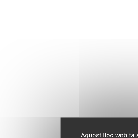
Aquest lloc web fa s