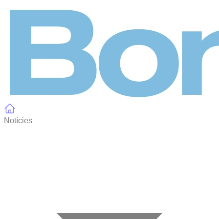
Panell de gestió de galetes
Notícies