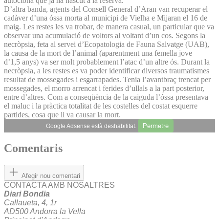
autòctona que ja ha nascut a la reserva.
D’altra banda, agents del Consell General d’Aran van recuperar el
cadàver d’una óssa morta al municipi de Vielha e Mijaran el 16 de
maig. Les restes les va trobar, de manera casual, un particular que va
observar una acumulació de voltors al voltant d’un cos. Segons la
necròpsia, feta al servei d’Ecopatologia de Fauna Salvatge (UAB),
la causa de la mort de l’animal (aparentment una femella jove
d’1,5 anys) va ser molt probablement l’atac d’un altre ós. Durant la
necròpsia, a les restes es va poder identificar diversos traumatismes
resultat de mossegades i esgarrapades. Tenia l’avantbraç trencat per
mossegades, el morro arrencat i ferides d’ullals a la part posterior,
entre d’altres. Com a conseqüència de la caiguda l’óssa presentava
el maluc i la pràctica totalitat de les costelles del costat esquerre
partides, cosa que li va causar la mort.
Permetre
Google Adsense està deshabilitat.
Comentaris
Afegir nou comentari
CONTACTA AMB NOSALTRES
Diari Bondia
Callaueta, 4, 1r
AD500 Andorra la Vella