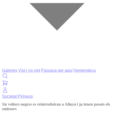
Galeries
Vist i no vist
Passava per aquí
Hemeroteca
Societat
Pirineus
Sis voltors negres es reintroduiran a Alinyà i ja tenen posats els
emissors