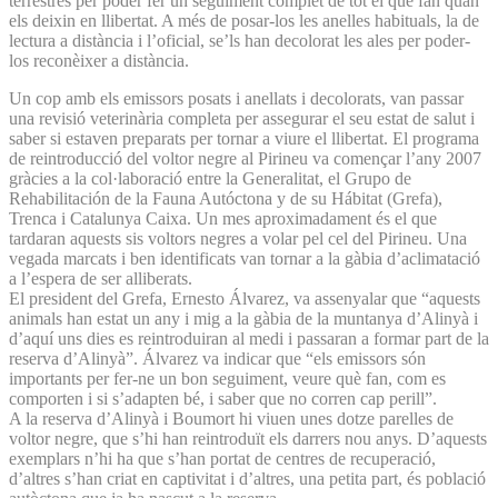
terrestres per poder fer un seguiment complet de tot el que fan quan
els deixin en llibertat. A més de posar-los les anelles habituals, la de
lectura a distància i l’oficial, se’ls han decolorat les ales per poder-
los reconèixer a distància.
Un cop amb els emissors posats i anellats i decolorats, van passar
una revisió veterinària completa per assegurar el seu estat de salut i
saber si estaven preparats per tornar a viure el llibertat. El programa
de reintroducció del voltor negre al Pirineu va començar l’any 2007
gràcies a la col·laboració entre la Generalitat, el Grupo de
Rehabilitación de la Fauna Autóctona y de su Hábitat (Grefa),
Trenca i Catalunya Caixa. Un mes aproximadament és el que
tardaran aquests sis voltors negres a volar pel cel del Pirineu. Una
vegada marcats i ben identificats van tornar a la gàbia d’aclimatació
a l’espera de ser alliberats.
El president del Grefa, Ernesto Álvarez, va assenyalar que “aquests
animals han estat un any i mig a la gàbia de la muntanya d’Alinyà i
d’aquí uns dies es reintroduiran al medi i passaran a formar part de la
reserva d’Alinyà”. Álvarez va indicar que “els emissors són
importants per fer-ne un bon seguiment, veure què fan, com es
comporten i si s’adapten bé, i saber que no corren cap perill”.
A la reserva d’Alinyà i Boumort hi viuen unes dotze parelles de
voltor negre, que s’hi han reintroduït els darrers nou anys. D’aquests
exemplars n’hi ha que s’han portat de centres de recuperació,
d’altres s’han criat en captivitat i d’altres, una petita part, és població