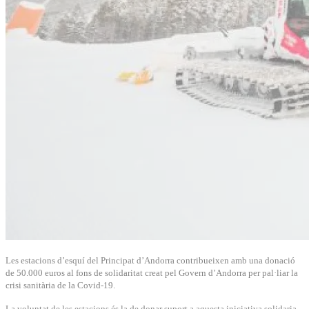
Les estacions d’esquí del Principat d’Andorra contribueixen amb una donació
de 50.000 euros al fons de solidaritat creat pel Govern d’Andorra per pal·liar la
crisi sanitària de la Covid-19.
La voluntat de les estacions és la de donar suport a aquesta iniciativa solidaria