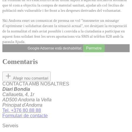
que té com a objectiu la compra de material sanitari, ajudar als col·lectius de
població més vulnerable i fer front a les despeses derivades del voluntariat.
Ski Andorra emet un comunicat de premsa on vol "transmetre un missatge
d’optimisme i solidaritat davant la situació actual", tot desitjant la recuperació
de la normalitat el més aviat possible i convida a la ciutadania a participar en
aquest fons solidari fent les seves aportacions via SMS al telèfon 828 amb la
paraula Ajuda.
Permetre
Google Adsense està deshabilitat.
Comentaris
Afegir nou comentari
CONTACTA AMB NOSALTRES
Diari Bondia
Callaueta, 4, 1r
AD500 Andorra la Vella
Principat d'Andorra
Tel. +376 80 88 88
Formulari de contacte
Serveis