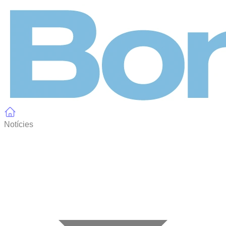
Panell de gestió de galetes
Notícies