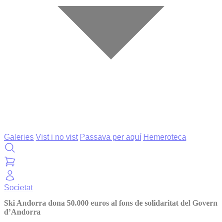
Galeries
Vist i no vist
Passava per aquí
Hemeroteca
Societat
Ski Andorra dona 50.000 euros al fons de solidaritat del Govern
d’Andorra