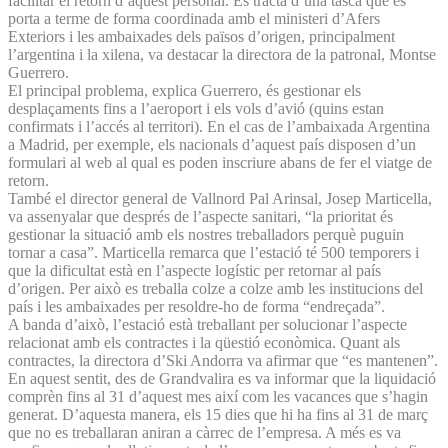
facilitar el retorn d’aquest personal. Es tracta d’una tasca que es
porta a terme de forma coordinada amb el ministeri d’Afers
Exteriors i les ambaixades dels països d’origen, principalment
l’argentina i la xilena, va destacar la directora de la patronal, Montse
Guerrero.
El principal problema, explica Guerrero, és gestionar els
desplaçaments fins a l’aeroport i els vols d’avió (quins estan
confirmats i l’accés al territori). En el cas de l’ambaixada Argentina
a Madrid, per exemple, els nacionals d’aquest país disposen d’un
formulari al web al qual es poden inscriure abans de fer el viatge de
retorn.
També el director general de Vallnord Pal Arinsal, Josep Marticella,
va assenyalar que després de l’aspecte sanitari, “la prioritat és
gestionar la situació amb els nostres treballadors perquè puguin
tornar a casa”. Marticella remarca que l’estació té 500 temporers i
que la dificultat està en l’aspecte logístic per retornar al país
d’origen. Per això es treballa colze a colze amb les institucions del
país i les ambaixades per resoldre-ho de forma “endreçada”.
A banda d’això, l’estació està treballant per solucionar l’aspecte
relacionat amb els contractes i la qüestió econòmica. Quant als
contractes, la directora d’Ski Andorra va afirmar que “es mantenen”.
En aquest sentit, des de Grandvalira es va informar que la liquidació
comprèn fins al 31 d’aquest mes així com les vacances que s’hagin
generat. D’aquesta manera, els 15 dies que hi ha fins al 31 de març
que no es treballaran aniran a càrrec de l’empresa. A més es va