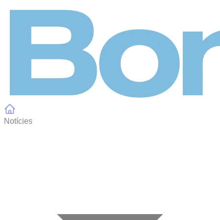
Panell de gestió de galetes
Notícies