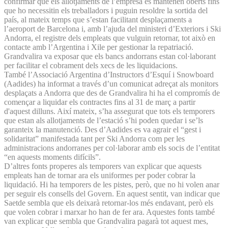
confirmar que els allotjaments de l’empresa es mantenen oberts fins
que ho necessitin els treballadors i puguin resoldre la sortida del
país, al mateix temps que s’estan facilitant desplaçaments a
l’aeroport de Barcelona i, amb l’ajuda del ministeri d’Exteriors i Ski
Andorra, el registre dels empleats que vulguin retornar, tot això en
contacte amb l’Argentina i Xile per gestionar la repatriació.
Grandvalira va exposar que els bancs andorrans estan col·laborant
per facilitar el cobrament dels xecs de les liquidacions.
També l’Associació Argentina d’Instructors d’Esquí i Snowboard
(Aadides) ha informat a través d’un comunicat adreçat als monitors
desplaçats a Andorra que des de Grandvalira hi ha el compromís de
començar a liquidar els contractes fins al 31 de març a partir
d'aquest dilluns. Així mateix, s’ha assegurat que tots els temporers
que estan als allotjaments de l’estació s’hi poden quedar i se’ls
garanteix la manutenció. Des d’Aadides es va agrair el “gest i
solidaritat” manifestada tant per Ski Andorra com per les
administracions andorranes per col·laborar amb els socis de l’entitat
“en aquests moments difícils”.
D’altres fonts properes als temporers van explicar que aquests
empleats han de tornar ara els uniformes per poder cobrar la
liquidació. Hi ha temporers de les pistes, però, que no hi volen anar
per seguir els consells del Govern. En aquest sentit, van indicar que
Saetde sembla que els deixarà retornar-los més endavant, però els
que volen cobrar i marxar ho han de fer ara. Aquestes fonts també
van explicar que sembla que Grandvalira pagarà tot aquest mes,