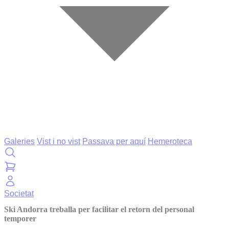
Galeries
Vist i no vist
Passava per aquí
Hemeroteca
Societat
Ski Andorra treballa per facilitar el retorn del personal
temporer