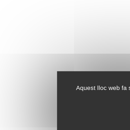
Aquest lloc web fa s