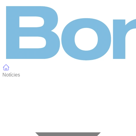
Panell de gestió de galetes
Notícies