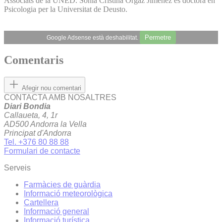
Associats de la UNED. Sonia Cristina Orgaz Jiménez és doctora en
Psicologia per la Universitat de Deusto.
Permetre
Google Adsense està deshabilitat.
Comentaris
Afegir nou comentari
CONTACTA AMB NOSALTRES
Diari Bondia
Callaueta, 4, 1r
AD500 Andorra la Vella
Principat d'Andorra
Tel. +376 80 88 88
Formulari de contacte
Serveis
Farmàcies de guàrdia
Informació meteorològica
Cartellera
Informació general
Informació turística