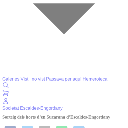
Galeries
Vist i no vist
Passava per aquí
Hemeroteca
Societat
Escaldes-Engordany
Sorteig dels horts d’en Sucarana d’Escaldes-Engordany