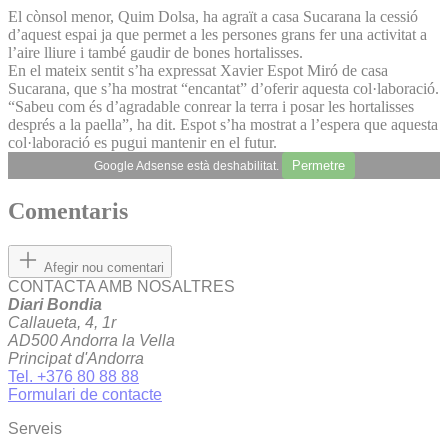
El cònsol menor, Quim Dolsa, ha agraït a casa Sucarana la cessió
d’aquest espai ja que permet a les persones grans fer una activitat a
l’aire lliure i també gaudir de bones hortalisses.
En el mateix sentit s’ha expressat Xavier Espot Miró de casa
Sucarana, que s’ha mostrat “encantat” d’oferir aquesta col·laboració.
“Sabeu com és d’agradable conrear la terra i posar les hortalisses
després a la paella”, ha dit. Espot s’ha mostrat a l’espera que aquesta
col·laboració es pugui mantenir en el futur.
Permetre
Google Adsense està deshabilitat.
Comentaris
Afegir nou comentari
CONTACTA AMB NOSALTRES
Diari Bondia
Callaueta, 4, 1r
AD500 Andorra la Vella
Principat d'Andorra
Tel. +376 80 88 88
Formulari de contacte
Serveis