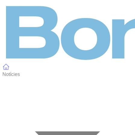
Panell de gestió de galetes
Notícies