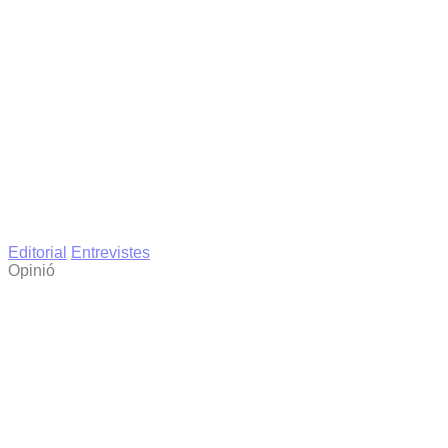
Editorial
Entrevistes
Opinió