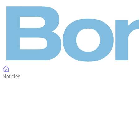
Panell de gestió de galetes
Notícies