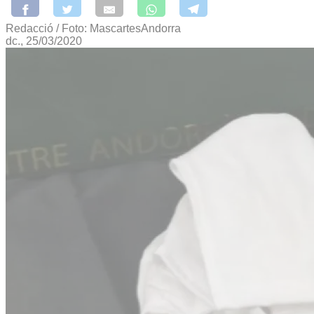
Redacció / Foto: MascartesAndorra
dc., 25/03/2020