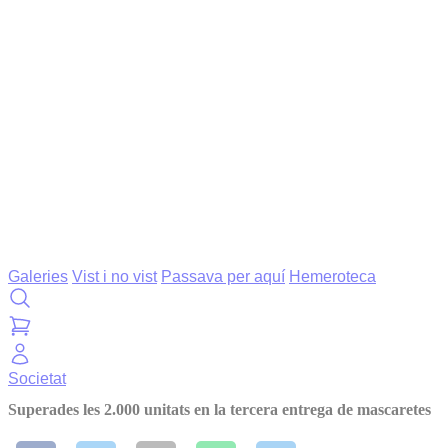
Galeries
Vist i no vist
Passava per aquí
Hemeroteca
Societat
Superades les 2.000 unitats en la tercera entrega de mascaretes