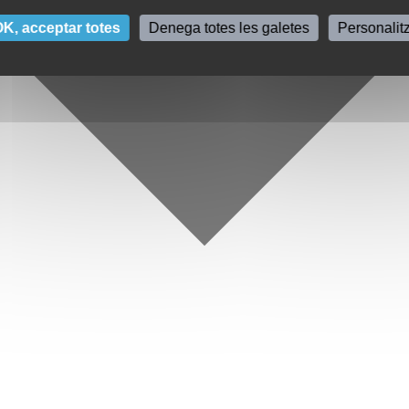
K, acceptar totes
Denega totes les galetes
Personalit