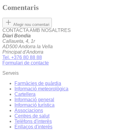
Comentaris
Afegir nou comentari
CONTACTA AMB NOSALTRES
Diari Bondia
Callaueta, 4, 1r
AD500 Andorra la Vella
Principat d'Andorra
Tel. +376 80 88 88
Formulari de contacte
Serveis
Farmàcies de guàrdia
Informació meteorològica
Cartellera
Informació general
Informació turística
Associacions
Centres de salut
Telèfons d'interès
Enllaços d'interés