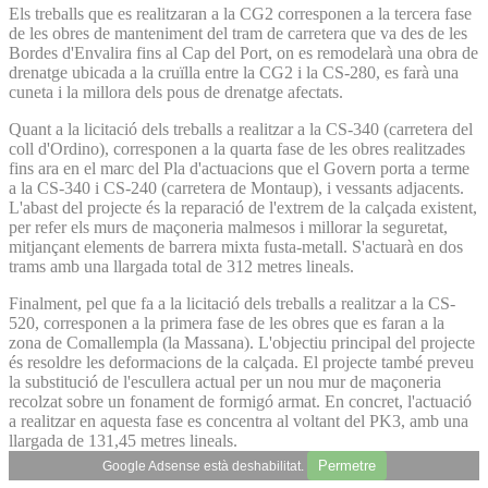
Els treballs que es realitzaran a la CG2 corresponen a la tercera fase
de les obres de manteniment del tram de carretera que va des de les
Bordes d'Envalira fins al Cap del Port, on es remodelarà una obra de
drenatge ubicada a la cruïlla entre la CG2 i la CS-280, es farà una
cuneta i la millora dels pous de drenatge afectats.
Quant a la licitació dels treballs a realitzar a la CS-340 (carretera del
coll d'Ordino), corresponen a la quarta fase de les obres realitzades
fins ara en el marc del Pla d'actuacions que el Govern porta a terme
a la CS-340 i CS-240 (carretera de Montaup), i vessants adjacents.
L'abast del projecte és la reparació de l'extrem de la calçada existent,
per refer els murs de maçoneria malmesos i millorar la seguretat,
mitjançant elements de barrera mixta fusta-metall. S'actuarà en dos
trams amb una llargada total de 312 metres lineals.
Finalment, pel que fa a la licitació dels treballs a realitzar a la CS-
520, corresponen a la primera fase de les obres que es faran a la
zona de Comallempla (la Massana). L'objectiu principal del projecte
és resoldre les deformacions de la calçada. El projecte també preveu
la substitució de l'escullera actual per un nou mur de maçoneria
recolzat sobre un fonament de formigó armat. En concret, l'actuació
a realitzar en aquesta fase es concentra al voltant del PK3, amb una
llargada de 131,45 metres lineals.
Permetre
Google Adsense està deshabilitat.