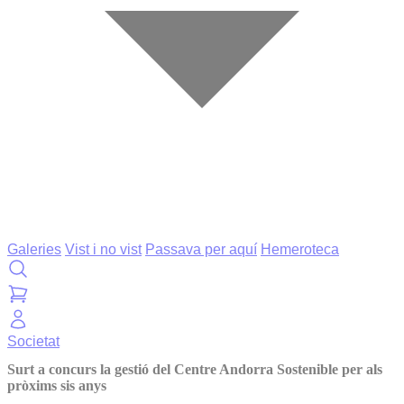
Galeries
Vist i no vist
Passava per aquí
Hemeroteca
Societat
Surt a concurs la gestió del Centre Andorra Sostenible per als
pròxims sis anys