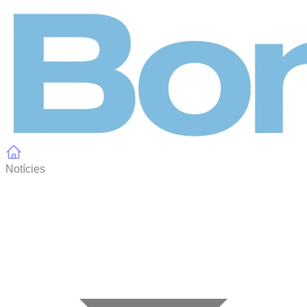
Panell de gestió de galetes
Notícies