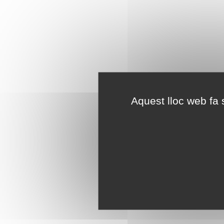
Aquest lloc web fa s