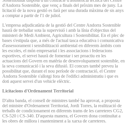
Sostenibilitat disposa d'un contracte d'assistència tècnica del Centre
d'Andorra Sostenible, que venç a finals del pròxim mes de juny. La
licitació de la nova gestió es farà per una durada màxima de sis anys
a comptar a partir de l'1 de juliol.
L'empresa adjudicatària de la gestió del Centre Andorra Sostenible
haurà de treballar sota la supervisió i amb la línia d'objectius del
ministeri de Medi Ambient, Agricultura i Sostenibilitat. En el plec de
bases s'estipula que, a més de l'actual tasca educativa i comunicativa
d'assessorament i sensibilització ambiental en diferents àmbits com
les escoles, el món empresarial i les associacions i federacions
esportives, el servei haurà de fomentar i ser proactiu en les
actuacions del Govern en matèria de desenvolupament sostenible, en
la seva comunicació i la seva difusió. El concurs també preveu la
possibilitat que, durant el nou període de contractació, el Centre
Andorra Sostenible s'allotgi fora de l'edifici administratiu i que es
doti aquest servei d'un vehicle elèctric.
Licitacions d'Ordenament Territorial
D'altra banda, el consell de ministres també ha aprovat, a proposta
del ministre d'Ordenament Territorial, Jordi Torres, la realització de
treballs de condicionament en diferents trams de les carreteres CG2,
CS-520 i CS-340. D'aquesta manera, el Govern dona continuïtat a
les obres de millora i manteniment a la xarxa de carreteres.