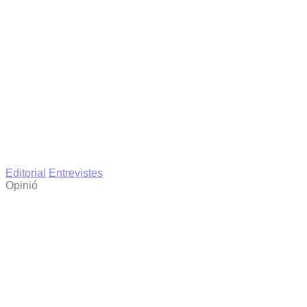
Editorial
Entrevistes
Opinió