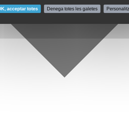
K, acceptar totes
Denega totes les galetes
Personalit