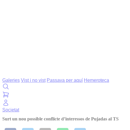
Galeries
Vist i no vist
Passava per aquí
Hemeroteca
Societat
Surt un nou possible conflicte d’interessos de Pujadas al TS