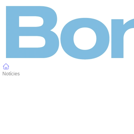
Panell de gestió de galetes
Notícies