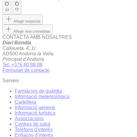
👍
👎
Afegir resposta
Afegir nou comentari
CONTACTA AMB NOSALTRES
Diari Bondia
Callaueta, 4, 1r
AD500 Andorra la Vella
Principat d'Andorra
Tel. +376 80 88 88
Formulari de contacte
Serveis
Farmàcies de guàrdia
Informació meteorològica
Cartellera
Informació general
Informació turística
Associacions
Centres de salut
Telèfons d'interès
Enllaços d'interés