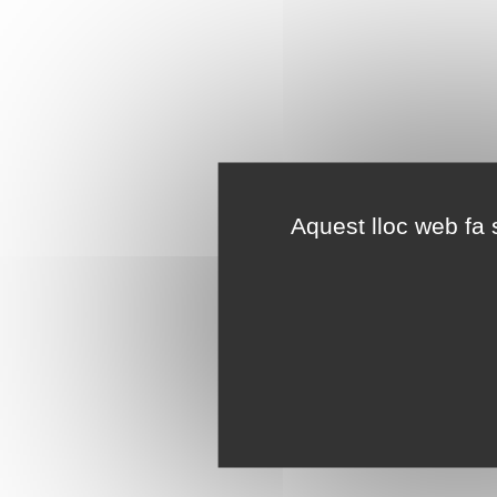
Aquest lloc web fa s