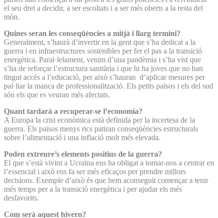
el seu dret a decidir, a ser escoltats i a ser més oberts a la resta del
món.
Quines seran les conseqüències a mitjà i llarg termini?
Generalment, s’haurà d’invertir en la gent que s’ha dedicat a la
guerra i en infraestructures sostenibles per fer el pas a la transició
energètica. Paral·lelament, venim d’una pandèmia i s’ha vist que
s’ha de reforçar l’estructura sanitària i que hi ha joves que no han
tingut accés a l’educació, per això s’hauran d’aplicar mesures per
pal·liar la manca de professionalització. Els petits països i els del sud
són els que es veuran més afectats.
Quant tardarà a recuperar-se l’economia?
A Europa la crisi econòmica està definida per la incertesa de la
guerra. Els països menys rics patiran conseqüències estructurals
sobre l’alimentació i una inflació molt més elevada.
Poden extreure’s elements positius de la guerra?
El que s’està vivint a Ucraïna ens ha obligat a tornar-nos a centrar en
l’essencial i això ens fa ser més eficaços per prendre millors
decisions. Exemple d’això és que hem aconseguit començar a tenir
més temps per a la transició energètica i per ajudar els més
desfavorits.
Com serà aquest hivern?