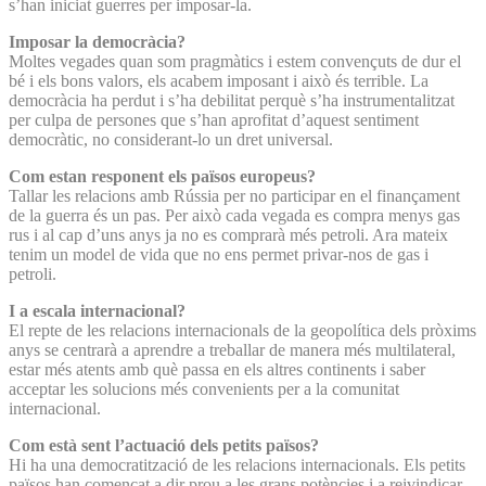
s’han iniciat guerres per imposar-la.
Imposar la democràcia?
Moltes vegades quan som pragmàtics i estem convençuts de dur el
bé i els bons valors, els acabem imposant i això és terrible. La
democràcia ha perdut i s’ha debilitat perquè s’ha instrumentalitzat
per culpa de persones que s’han aprofitat d’aquest sentiment
democràtic, no considerant-lo un dret universal.
Com estan responent els països europeus?
Tallar les relacions amb Rússia per no participar en el finançament
de la guerra és un pas. Per això cada vegada es compra menys gas
rus i al cap d’uns anys ja no es comprarà més petroli. Ara mateix
tenim un model de vida que no ens permet privar-nos de gas i
petroli.
I a escala internacional?
El repte de les relacions internacionals de la geopolítica dels pròxims
anys se centrarà a aprendre a treballar de manera més multilateral,
estar més atents amb què passa en els altres continents i saber
acceptar les solucions més convenients per a la comunitat
internacional.
Com està sent l’actuació dels petits països?
Hi ha una democratització de les relacions internacionals. Els petits
països han començat a dir prou a les grans potències i a reivindicar