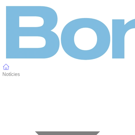
Panell de gestió de galetes
Notícies