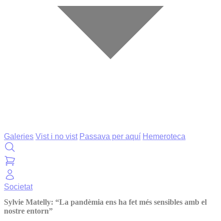
Galeries
Vist i no vist
Passava per aquí
Hemeroteca
Societat
Sylvie Matelly: “La pandèmia ens ha fet més sensibles amb el
nostre entorn”