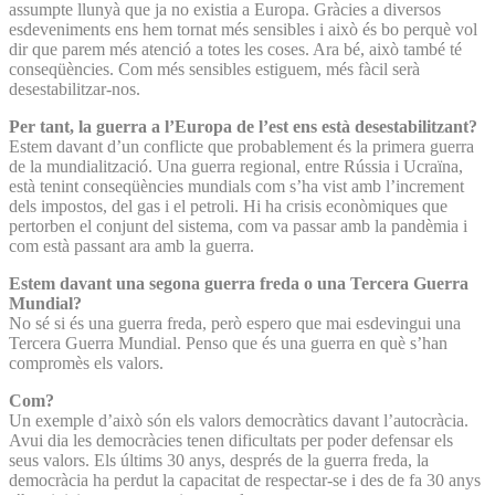
assumpte llunyà que ja no existia a Europa. Gràcies a diversos
esdeveniments ens hem tornat més sensibles i això és bo perquè vol
dir que parem més atenció a totes les coses. Ara bé, això també té
conseqüències. Com més sensibles estiguem, més fàcil serà
desestabilitzar-nos.
Per tant, la guerra a l’Europa de l’est ens està desestabilitzant?
Estem davant d’un conflicte que probablement és la primera guerra
de la mundialització. Una guerra regional, entre Rússia i Ucraïna,
està tenint conseqüències mundials com s’ha vist amb l’increment
dels impostos, del gas i el petroli. Hi ha crisis econòmiques que
pertorben el conjunt del sistema, com va passar amb la pandèmia i
com està passant ara amb la guerra.
Estem davant una segona guerra freda o una Tercera Guerra
Mundial?
No sé si és una guerra freda, però espero que mai esdevingui una
Tercera Guerra Mundial. Penso que és una guerra en què s’han
compromès els valors.
Com?
Un exemple d’això són els valors democràtics davant l’autocràcia.
Avui dia les democràcies tenen dificultats per poder defensar els
seus valors. Els últims 30 anys, després de la guerra freda, la
democràcia ha perdut la capacitat de respectar-se i des de fa 30 anys