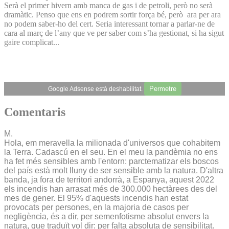
Serà el primer hivern amb manca de gas i de petroli, però no serà
dramàtic. Penso que ens en podrem sortir força bé, però ara per ara
no podem saber-ho del cert. Seria interessant tornar a parlar-ne de
cara al març de l’any que ve per saber com s’ha gestionat, si ha sigut
gaire complicat...
Permetre
Google Adsense està deshabilitat.
Comentaris
M.
Hola, em meravella la milionada d'universos que cohabitem
la Terra. Cadascú en el seu. En el meu la pandèmia no ens
ha fet més sensibles amb l'entorn: parctematizar els boscos
del país està molt lluny de ser sensible amb la natura. D'altra
banda, ja fora de territori andorrà, a Espanya, aquest 2022
els incendis han arrasat més de 300.000 hectàrees des del
mes de gener. El 95% d'aquests incendis han estat
provocats per persones, en la majoria de casos per
negligència, és a dir, per semenfotisme absolut envers la
natura, que traduït vol dir: per falta absoluta de sensibilitat.