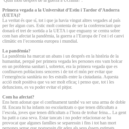
‘Quin món després de la guerra a Ucraïna?’.
Primera vegada a la Universitat d’Estiu i Tardor d’Andorra
(UETA)?
La veritat és que sí, tot i que ja havia vingut altres vegades al país
per fer algun curs. Estic molt contenta de ser la conferenciant que
donarà el tret de sortida a la UETA i que enguany se centra sobre
com han afectat la pandèmia, la guerra a l’Europa de l’est i el canvi
climàtic en l’economia europea i mundial.
La pandèmia?
La pandèmia ha marcat un abans i un després en la història de la
humanitat, perquè per primera vegada les persones ens vam bolcar
en un problema sanitari i, sobretot, era la primera vegada que es
confinaven poblacions senceres i de tot el món per evitar que
l’emergència sanitària no fes estralls entre la ciutadania. Aquesta
acció molt positiva que va ser molt eficaç i penso que, tot i les
defuncions, es va poder evitar el pitjor.
Com ha afectat?
Ens hem adonat que el confinament també va ser una arma de doble
fil. Encara hi ha infants no escolaritzats o que tenen dificultats a
l’escola, joves que tenen dificultats a l’hora de trobar feina... La gent
ha patit a casa seva. Estar tancats i no poder relacionar-se ha
provocat que algunes famílies se separessin i fins i tot han mort
persones sense que poguessin dir adeu als seus éssers estimats.