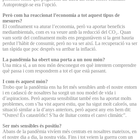
Autoprotegir-se era l’opció.
Però com ha reaccionat l’economia a tot aquest tipus de
mesures?
El confinament va aturar l’economia, però va aportar beneficis
mediambientals, com es va veure amb la reducció del CO₂. Quan
vam sortir del confinament molts ens preguntàvem si la gent hauria
perdut l’hàbit de consumir, però no va ser així. La recuperació va ser
tan ràpida que poc després va arribar la inflació.
La pandèmia ha obert una porta a un nou món?
Una mica sí, a un nou món desconegut en què intentem comprendre
què passa i com respondrem a tot el que està passant.
I com és aquest món?
Trobo que la pandèmia ens ha fet més sensibles amb el nostre entorn
i en cadascú de nosaltres ha sorgit un nou model de vida i
d’aspiracions. Però aquesta sensibilitat també ens ha aportat molts
problemes, com s’ha vist aquest estiu, que ha sigut molt calorós, una
situació similar a la d’anys anteriors, però aquest any ens hem dit:
“Ostres! És catastròfic! S’ha de lluitar contra el canvi climàtic”.
Ser més sensibles és positiu?
Abans de la pandèmia vivíem més centrats en nosaltres mateixos, en
el nostre dia a dia, la nostra vida. Fins i tot veiem la guerra com un