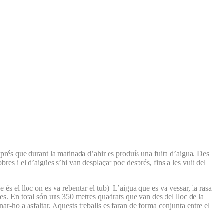
esprés que durant la matinada d’ahir es produís una fuita d’aigua. Des
es i el d’aigües s’hi van desplaçar poc després, fins a les vuit del
 és el lloc on es va rebentar el tub). L’aigua que es va vessar, la rasa
res. En total són uns 350 metres quadrats que van des del lloc de la
nar-ho a asfaltar. Aquests treballs es faran de forma conjunta entre el