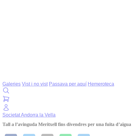
Galeries
Vist i no vist
Passava per aquí
Hemeroteca
Societat
Andorra la Vella
Tall a l’avinguda Meritxell fins divendres per una fuita d’aigua