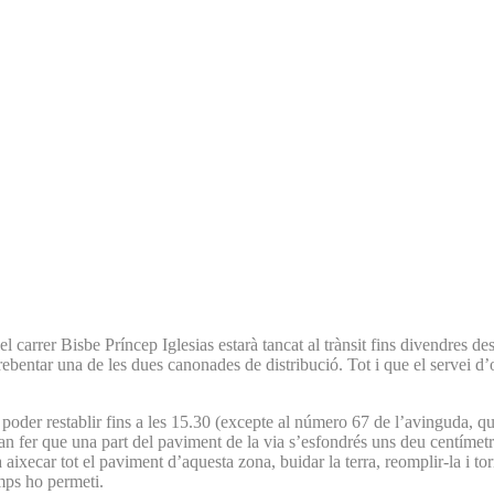
l carrer Bisbe Príncep Iglesias estarà tancat al trànsit fins divendres d
entar una de les dues canonades de distribució. Tot i que el servei d’obr
 poder restablir fins a les 15.30 (excepte al número 67 de l’avinguda, que
r van fer que una part del paviment de la via s’esfondrés uns deu centímet
ixecar tot el paviment d’aquesta zona, buidar la terra, reomplir-la i tor
mps ho permeti.