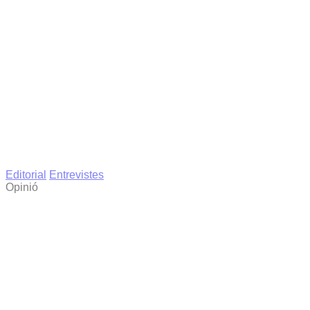
Editorial
Entrevistes
Opinió