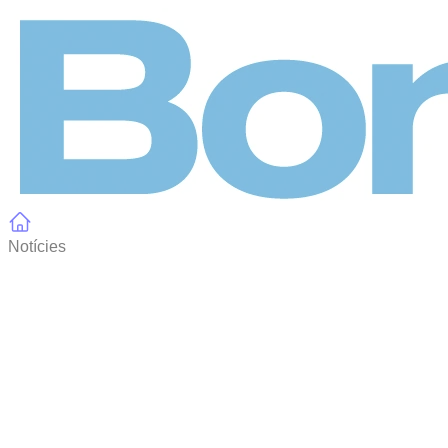
Panell de gestió de galetes
Notícies